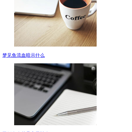
梦见鱼流血暗示什么