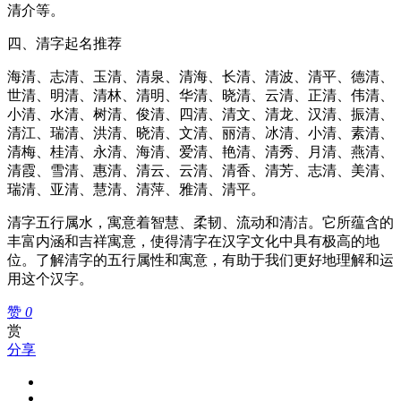
清介等。
四、清字起名推荐
海清、志清、玉清、清泉、清海、长清、清波、清平、德清、
世清、明清、清林、清明、华清、晓清、云清、正清、伟清、
小清、水清、树清、俊清、四清、清文、清龙、汉清、振清、
清江、瑞清、洪清、晓清、文清、丽清、冰清、小清、素清、
清梅、桂清、永清、海清、爱清、艳清、清秀、月清、燕清、
清霞、雪清、惠清、清云、云清、清香、清芳、志清、美清、
瑞清、亚清、慧清、清萍、雅清、清平。
清字五行属水，寓意着智慧、柔韧、流动和清洁。它所蕴含的
丰富内涵和吉祥寓意，使得清字在汉字文化中具有极高的地
位。了解清字的五行属性和寓意，有助于我们更好地理解和运
用这个汉字。
赞
0
赏
分享