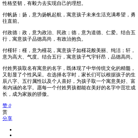
性格坚韧，有毅力去实现自己的理想。
付帆扬：扬，意为扬帆起航，寓意孩子未来生活充满希望，勇
往直前。
付政德：政，意为政治、民政；德，意为道德、仁爱。结合五
行，寓意孩子品德高尚，有政治抱负。
付槿轩：槿，意为槿花，寓意孩子如槿花般美丽、纯洁；轩，
意为高大、气度。结合五行，寓意孩子气宇轩昂，品德高尚。
付姓男孩取名有寓意的名字，既体现了中华传统文化的精髓，
又彰显了个性风采。在选择名字时，家长们可以根据孩子的生
辰八字、五行属性以及个人喜好，为孩子取一个寓意美好、富
有内涵的名字。愿每一个付姓男孩都能在美好的名字中茁壮成
长，成为家族的骄傲。
赞
0
赏
分享