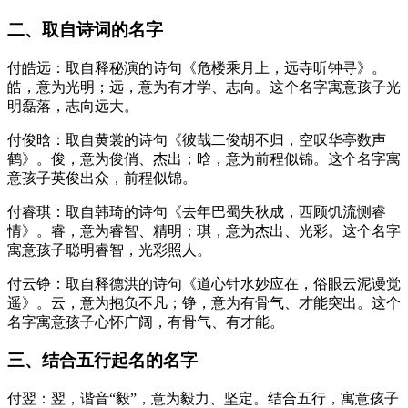
二、取自诗词的名字
付皓远：取自释秘演的诗句《危楼乘月上，远寺听钟寻》。
皓，意为光明；远，意为有才学、志向。这个名字寓意孩子光
明磊落，志向远大。
付俊晗：取自黄裳的诗句《彼哉二俊胡不归，空叹华亭数声
鹤》。俊，意为俊俏、杰出；晗，意为前程似锦。这个名字寓
意孩子英俊出众，前程似锦。
付睿琪：取自韩琦的诗句《去年巴蜀失秋成，西顾饥流恻睿
情》。睿，意为睿智、精明；琪，意为杰出、光彩。这个名字
寓意孩子聪明睿智，光彩照人。
付云铮：取自释德洪的诗句《道心针水妙应在，俗眼云泥谩觉
遥》。云，意为抱负不凡；铮，意为有骨气、才能突出。这个
名字寓意孩子心怀广阔，有骨气、有才能。
三、结合五行起名的名字
付翌：翌，谐音“毅”，意为毅力、坚定。结合五行，寓意孩子