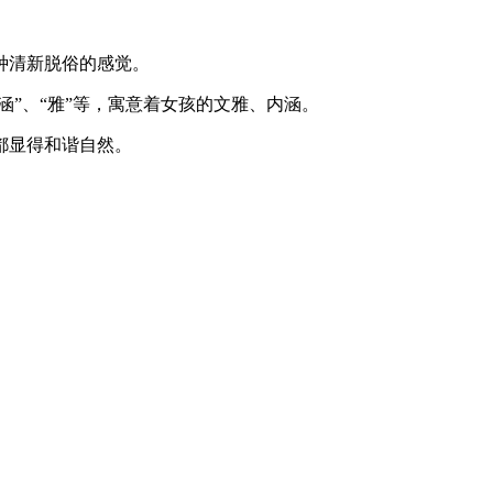
种清新脱俗的感觉。
涵”、“雅”等，寓意着女孩的文雅、内涵。
都显得和谐自然。