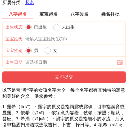
所属分类：
起名
八字起名
宝宝起名
八字改名
姓名祥批
出生状态
已出生
未出生
宝宝姓氏
宝宝性别
男
女
出生日期
以下是带“希”字的女孩名字大全，每个名字都有其独特的寓意
和美好的含义，供您参考：
1. 露希（lù xī）：露字的原义是指雨露或露珠，引申指润育或
显露。2. 依希（yī xī）：依字意为靠着，仗赖；按照；顺从，
答应。3. 希涓（xī juān）：涓字的原义是指细小的水流，后又
引申指洒扫清洁或选取吉日、卜吉、择日等。4. 项希（xiàng