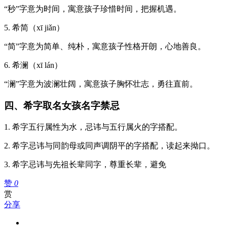
“秒”字意为时间，寓意孩子珍惜时间，把握机遇。
5. 希简（xī jiǎn）
“简”字意为简单、纯朴，寓意孩子性格开朗，心地善良。
6. 希澜（xī lán）
“澜”字意为波澜壮阔，寓意孩子胸怀壮志，勇往直前。
四、希字取名女孩名字禁忌
1. 希字五行属性为水，忌讳与五行属火的字搭配。
2. 希字忌讳与同韵母或同声调阴平的字搭配，读起来拗口。
3. 希字忌讳与先祖长辈同字，尊重长辈，避免
赞
0
赏
分享