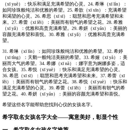
（xī yuè）：快乐和满足充满希望的心灵。24. 希琳（xī lín）：
如同珍珠般纯洁和优雅的希望。25. 希歆（xī xīn）：充满希望
和渴望的心灵。26. 希思（xī sī）：聪慧和思考充满希望和未
来。27. 希蕾（xī lěi）：美丽而有朝气的希望之花。28. 希雅
（xī yǎ）：优雅和高贵充满希望。29. 希妍（xī yán）：美丽的
容颜充满希望和喜悦。30. 希雅（xī yǎ）：优雅和高贵充满希
望。
31. 希琳（xī lín）：如同珍珠般纯洁和优雅的希望。32. 希婷
（xī tíng）：天鹅一般纯洁美丽的希望。33. 希娅（xī yà）：美
丽而大气的希望。34. 希娜（xī nà）：娜字意为婀娜多姿，适
合女孩。35. 希悦（xī yuè）：快乐和满足充满希望的心灵。
36. 希思（xī sī）：聪慧和思考充满希望和未来。37. 希蕾（xī
lěi）：美丽而有朝气的希望之花。38. 希悦（xī yuè）：快乐和
满足充满希望的心灵。39. 希蕾（xī lěi）：美丽而有朝气的希
望之花。40. 希妍（xī yán）：美丽的容颜充满希望和喜悦。
希望这些名字能帮助您找到心仪的女孩名字。
希字取名女孩名字大全——寓意美好，彰显个性
一、希字取名女孩名字推荐