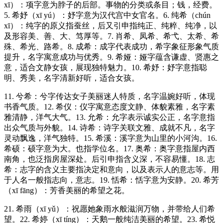
xī）：项字意为脖子的后部。事物的分类或条目；钱，经费。
5. 希妤（xī yú）：妤字意为汉代宫中女官名。6. 纯希（chún
xī）：纯字的原义指蚕丝，后又引申指纯正、纯粹、纯净，以
及形容美、善、大、笃厚等。7. 肖希、凤希、希弋、太希、希
殊、希光、路希。8. 成希：成字代表成功，希字象征形象气质
提升，名字寓意成功与优秀。9. 希娅：娅字蕴含谦虚、贤惠之
意，适合文静女孩，展现独特魅力。10. 希妤：妤字意指聪
明、秀美，名字清新好听，适合女孩。
11. 兮希：兮字传达女子美丽迷人特质，名字温婉好听，体现
书香气质。12. 希仪：仪字寓意态度文静、体貌素雅，名字素
雅清静，洋气大气。13. 允希：允字表示诚实公正，名字意指
出众气质与外貌。14. 诗希：诗字关联文雅、成就不凡，名字
灵动飘逸，洋气独特。15. 希溪：溪字意为山里的小河沟。16.
希硕：硕字意为大。也指学位名。17. 奥希：奥字意指屋内西
南角，也泛指房屋深处。后引申指含义深，不容易懂。18. 志
希：志字的含义主要指决定和意向，以及表示人的意志等。用
于人名一般指志向，意志。19. 恬希：恬字意为安静。20. 希芳
（xī fāng）：芳香美丽的希望之花。
21. 希雨（xī yǔ）：祝愿她象雨水般滋润万物，并带给人们希
望。22. 希婷（xī tíng）：天鹅一般纯洁美丽的希望。23. 希悦