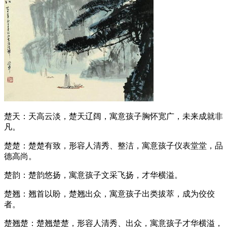
楚天：天高云淡，楚天辽阔，寓意孩子胸怀宽广，未来成就非
凡。
楚楚：楚楚有致，形容人清秀、整洁，寓意孩子仪表堂堂，品
德高尚。
楚韵：楚韵悠扬，寓意孩子文采飞扬，才华横溢。
楚翘：翘首以盼，楚翘出众，寓意孩子出类拔萃，成为佼佼
者。
楚翘楚：楚翘楚楚，形容人清秀、出众，寓意孩子才华横溢，