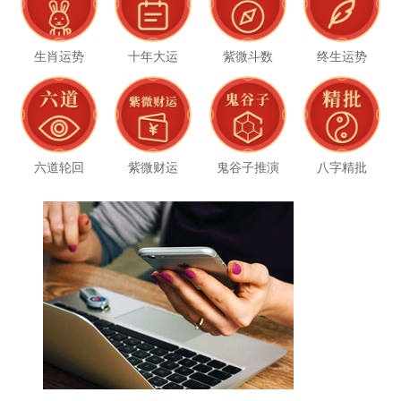
生肖运势
十年大运
紫微斗数
终生运势
六道轮回
紫微财运
鬼谷子推演
八字精批