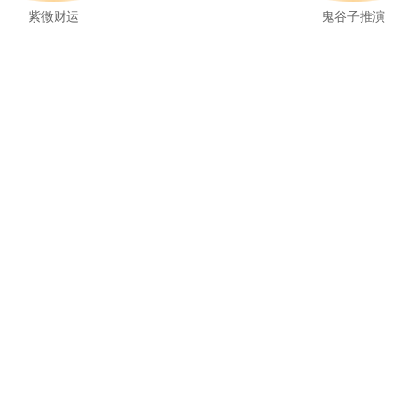
紫微财运
鬼谷子推演