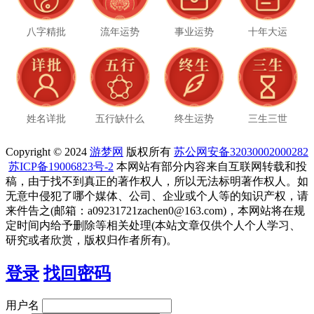
八字精批
流年运势
事业运势
十年大运
姓名详批
五行缺什么
终生运势
三生三世
Copyright © 2024
游梦网
版权所有
苏公网安备32030002000282
苏ICP备19006823号-2
本网站有部分内容来自互联网转载和投
稿，由于找不到真正的著作权人，所以无法标明著作权人。如
无意中侵犯了哪个媒体、公司、企业或个人等的知识产权，请
来件告之(邮箱：a09231721zachen0@163.com)，本网站将在规
定时间内给予删除等相关处理(本站文章仅供个人个人学习、
研究或者欣赏，版权归作者所有)。
登录
找回密码
用户名