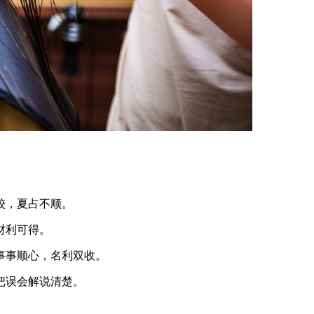
校，夏占不顺。
财利可得。
事事顺心，名利双收。
把误会解说清楚。