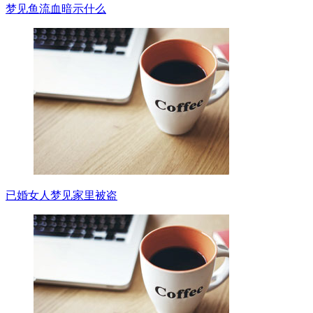
梦见鱼流血暗示什么
已婚女人梦见家里被盗