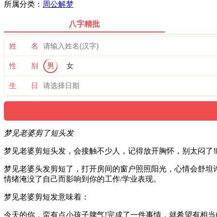
所属分类：
周公解梦
八字精批
姓 名
性 别
男
女
生 日
梦见老婆剪了短头发
梦见老婆剪短头发，会接触不少人，记得放开胸怀，别太闷了!
梦见老婆头发剪短了，打开房间的窗户照照阳光，心情会舒坦
情绪淹没了自己而影响到你的工作/学业表现。
梦见老婆剪短发意味着：
今天的你，蛮有点小孩子脾气!完成了一件事情，就希望有相