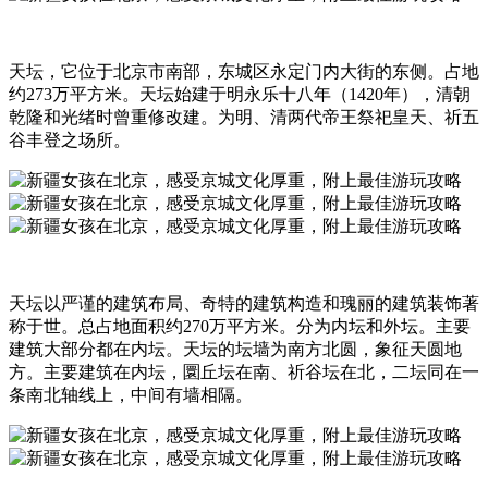
天坛，它位于北京市南部，东城区永定门内大街的东侧。占地
约273万平方米。天坛始建于明永乐十八年（1420年），清朝
乾隆和光绪时曾重修改建。为明、清两代帝王祭祀皇天、祈五
谷丰登之场所。
天坛以严谨的建筑布局、奇特的建筑构造和瑰丽的建筑装饰著
称于世。总占地面积约270万平方米。分为内坛和外坛。主要
建筑大部分都在内坛。天坛的坛墙为南方北圆，象征天圆地
方。主要建筑在内坛，圜丘坛在南、祈谷坛在北，二坛同在一
条南北轴线上，中间有墙相隔。