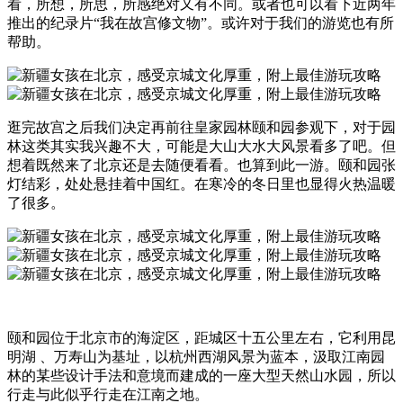
看，所想，所思，所感绝对又有不同。或者也可以看下近两年
推出的纪录片“我在故宫修文物”。或许对于我们的游览也有所
帮助。
逛完故宫之后我们决定再前往皇家园林颐和园参观下，对于园
林这类其实我兴趣不大，可能是大山大水大风景看多了吧。但
想着既然来了北京还是去随便看看。也算到此一游。颐和园张
灯结彩，处处悬挂着中国红。在寒冷的冬日里也显得火热温暖
了很多。
颐和园位于北京市的海淀区，距城区十五公里左右，它利用昆
明湖 、万寿山为基址，以杭州西湖风景为蓝本，汲取江南园
林的某些设计手法和意境而建成的一座大型天然山水园，所以
行走与此似乎行走在江南之地。