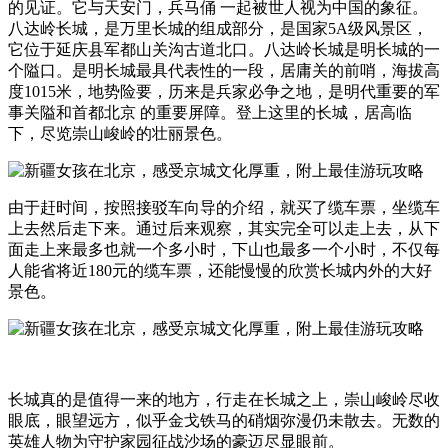
的见证。它与天安门，兵马俑 一起被世人视为中国的象征。
八达岭长城，是万里长城的组成部分，是国家5A级风景区，
它位于延庆县军都山关沟古道北口。八达岭长城是明长城的一
个隘口。是明长城最具代表性的一段，居庸关的前哨，海拔高
度1015米，地势险要，历来是兵家必争之地，是明代重要的军
事关隘和首都北京 的重要屏障。登上这里的长城，居高临
下，尽览崇山峻岭的壮丽景色。
由于赶时间，按照接驳车向导的介绍，就买了缆车票，坐缆车
上去然后走下来。通过后来观察，其实完全可以走上去，从下
面走上来最多也就一个多小时，下山也最多一个小时，不仅每
人能省将近180元的缆车票，还能慢慢的欣赏长城内外的大好
景色。
长城真的是值得一来的地方，行走在长城之上，崇山峻岭尽收
眼底，眼望远方，似乎金戈铁马的硝烟弥漫仍未散去。无数的
英雄人物为守护家园征战沙场的豪迈尽显眼前。