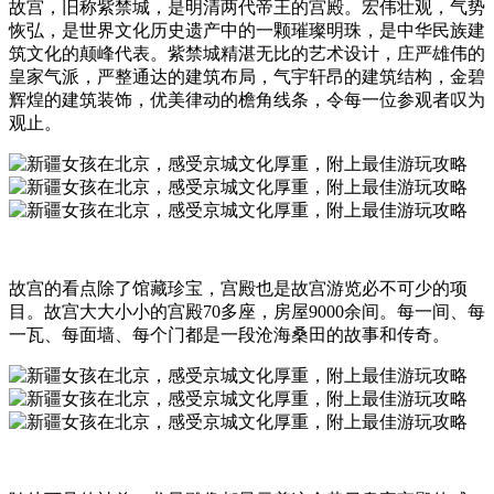
故宫，旧称紫禁城，是明清两代帝王的宫殿。宏伟壮观，气势
恢弘，是世界文化历史遗产中的一颗璀璨明珠，是中华民族建
筑文化的颠峰代表。紫禁城精湛无比的艺术设计，庄严雄伟的
皇家气派，严整通达的建筑布局，气宇轩昂的建筑结构，金碧
辉煌的建筑装饰，优美律动的檐角线条，令每一位参观者叹为
观止。
故宫的看点除了馆藏珍宝，宫殿也是故宫游览必不可少的项
目。故宫大大小小的宫殿70多座，房屋9000余间。每一间、每
一瓦、每面墙、每个门都是一段沧海桑田的故事和传奇。