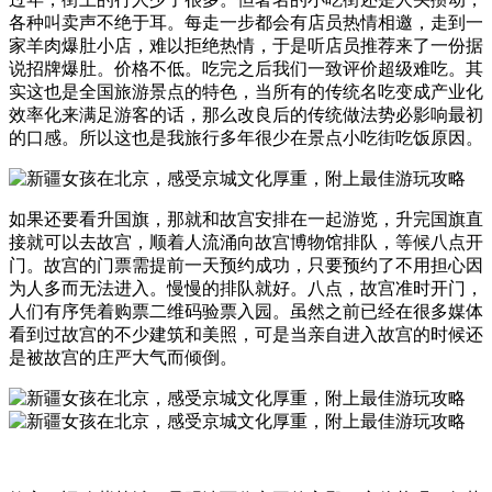
各种叫卖声不绝于耳。每走一步都会有店员热情相邀，走到一
家羊肉爆肚小店，难以拒绝热情，于是听店员推荐来了一份据
说招牌爆肚。价格不低。吃完之后我们一致评价超级难吃。其
实这也是全国旅游景点的特色，当所有的传统名吃变成产业化
效率化来满足游客的话，那么改良后的传统做法势必影响最初
的口感。所以这也是我旅行多年很少在景点小吃街吃饭原因。
如果还要看升国旗，那就和故宫安排在一起游览，升完国旗直
接就可以去故宫，顺着人流涌向故宫博物馆排队，等候八点开
门。故宫的门票需提前一天预约成功，只要预约了不用担心因
为人多而无法进入。慢慢的排队就好。八点，故宫准时开门，
人们有序凭着购票二维码验票入园。虽然之前已经在很多媒体
看到过故宫的不少建筑和美照，可是当亲自进入故宫的时候还
是被故宫的庄严大气而倾倒。