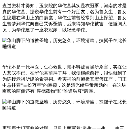
查过资料才得知，玉泉院的华佗墓其实是衣冠冢，河南的才是
真的华佗墓。据说华佗生前有一个好朋友，名为鲁女生，鲁女
生隐居在华山上的白鹿龛，华佗生前曾经常到山上探望。鲁女
生曾梦到华佗向自己哭诉冤情，后来得知华佗被害，便捶胸大
哭，为华佗建了一座衣冠冢，以纪念华佗。
华佗本是一代神医，仁心救世，却不料被曹操所杀害，实在让
人悲叹不已。在华佗墓前拜了拜，我便继续前行，很快就到了
为陈抟老祖所建的希夷祠。希夷祠的前殿极其宏伟庄严，门正
中悬挂着“古松万年”的匾额，这是清光绪皇帝亲题的，在这块
匾额的两侧还有"厚德载物”和“唯道独尊”牌匾。
再观察大门两侧的对联，只见上面写着“道生一一生二二生三