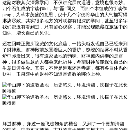
这副对联其实深藏学问，不仅讲究层次递进，意境也很奇妙。
四个石组成的字读作lei，与“磊”同义，而四个木组成的字读作
peng，为草木茂盛的意思，仅十几个字便将华山的大气描写得
淋漓尽致。其实很多地方的对联都有很深的学问，甚至很多字
我们都没有看到过，只有留心观察，才能发现隐藏在旅途中的
知识，增长自己的见识。
还在回味正殿所隐藏的文化底蕴，一抬头就发现自己已经来到
了财神殿。财神殿前放置着巨大的香炉，缭绕的烟雾不时从香
炉中弥漫出来，很有道家圣地的韵味。财神殿内供奉的是财
神，很多做生意的人都会来此祈拜，希望财神爷能保佑自己的
生意日进斗金。其实，不管是道观还是寺庙，都有各自体系的
财神，玉泉院中的财神不知道是道教的哪位上神。
拜过财神， 穿过一座飞檐翘角的楼台，又到了一个更加清幽
的院落，院内树木繁茂，古朴的亭子掩映在树木中，清澈的碧