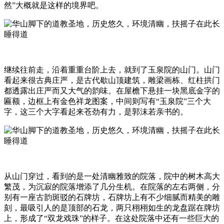
然”大概就是这样的境界吧。
继续往前走，沿着重重台阶上去，就到了玉泉院的山门。山门
看起来很古典庄严，是古代歇山顶建筑，雕梁画栋、红柱拱门
都透露出庄严而又大气的韵味。在屋檐下悬挂一块黑底金字的
匾额，边框上有金色祥龙图案，中间则写有“玉泉院”三个大
字，这三个大字看起来苍劲有力，是郭沫若亲书的。
从山门穿过，看到的是一处清幽雅致的院落，院中的树木高大
繁茂，为沉寂的院落增添了几分生机。在院落的左右两侧，分
别有一座古韵斑驳的石牌坊，石牌坊上有不少细腻而精美的雕
刻，最吸引人的是顶部的石龙，两只栩栩如生的龙盘踞在牌坊
上，形成了“双龙戏珠”的样子。在这处院落中还有一些巨大的