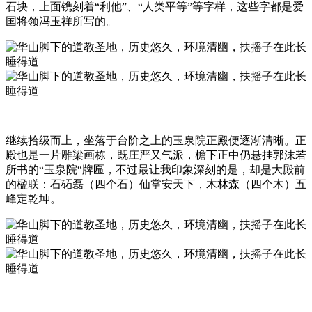
石块，上面镌刻着“利他”、“人类平等”等字样，这些字都是爱
国将领冯玉祥所写的。
继续拾级而上，坐落于台阶之上的玉泉院正殿便逐渐清晰。正
殿也是一片雕梁画栋，既庄严又气派，檐下正中仍悬挂郭沫若
所书的“玉泉院“牌匾，不过最让我印象深刻的是，却是大殿前
的楹联：石砳磊（四个石）仙掌安天下，木林森（四个木）五
峰定乾坤。