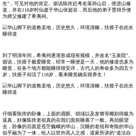
生”，可见对他的肯定。据说陈抟赶考名落孙山后，便进山修
道，并在118岁时仙逝于华山张超谷，而后他的弟子贾得升便
为师父修建了希夷祠。
到了明清年间，希夷祠逐渐形成现有规模，并改名“玉泉院”。
据说，扶摇子极爱睡觉，经常一睡便是一天，他的修道也多为
睡觉，在各个地方都能睡得很安详，古代人的寿命多为四五十
岁，扶摇子却活了118岁，看来睡觉确实很养生！
仔细看陈抟的卧像，上面的眉眼、胡须以及发簪等雕刻得极为
逼真，好像陈抟老祖真的在我们面前睡着了一般。再抬眼望
去，卧像的后面是苍茫巍峨的华山，沉睡的老祖和奇险的华山
似乎融为了一体，给人以世外高人之感，道家所讲的“道法自