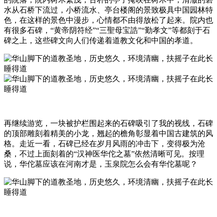
水从石桥下流过，小桥流水、亭台楼阁的景致极具中国园林特
色，在这样的景色中漫步，心情都不由得放松了起来。院内也
有很多石碑，“黄帝阴符经”“三聖母宝誥”“勤孝文”等都刻于石
碑之上，这些碑文向人们传递着道教文化和中国的孝道。
再继续游览，一块被护栏围起来的石碑吸引了我的视线，石碑
的顶部雕刻着精美的小龙，翘起的檐角彰显着中国古建筑的风
格。走近一看，石碑已经在岁月风雨的冲击下，变得极为沧
桑，不过上面刻着的“汉神医华佗之墓”依然清晰可见。按理
说，华佗墓应该在河南才是，玉泉院怎么会有华佗墓呢？