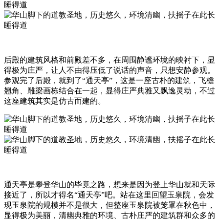
后殿的建筑风格和前殿差不多，在周围静谧环境的映衬下，显
得极为庄严，让人不由得压低了说话的声音，只想安静参观。
参观完了后殿，就到了“通天亭”，这是一座古朴的建筑，飞檐
翘角、雕梁画栋结合在一起，显得庄严典雅又飘逸灵动，不过
这座建筑其实是仿古而建的。
通天亭是攀登华山的毕竟之路，想来是因为登上华山就和天际
接近了，所以才得名“通天亭”吧。站在这里回望玉泉院，会发
现玉泉院的规模并不是很大，但整座玉泉院被笼罩在秋色中，
显得极为美丽，清幽典雅的环境、古朴庄严的建筑群和众多的