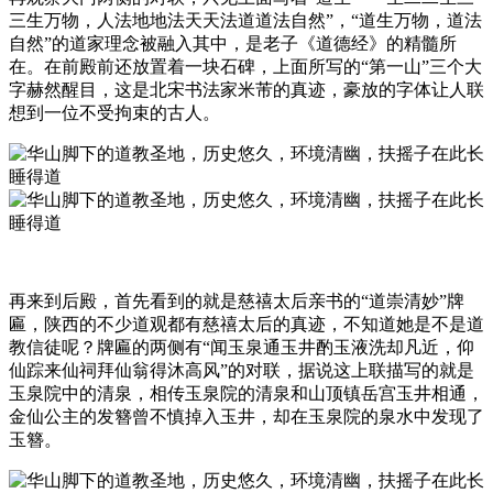
三生万物，人法地地法天天法道道法自然”，“道生万物，道法
自然”的道家理念被融入其中，是老子《道德经》的精髓所
在。在前殿前还放置着一块石碑，上面所写的“第一山”三个大
字赫然醒目，这是北宋书法家米芾的真迹，豪放的字体让人联
想到一位不受拘束的古人。
再来到后殿，首先看到的就是慈禧太后亲书的“道崇清妙”牌
匾，陕西的不少道观都有慈禧太后的真迹，不知道她是不是道
教信徒呢？牌匾的两侧有“闻玉泉通玉井酌玉液洗却凡近，仰
仙踪来仙祠拜仙翁得沐高风”的对联，据说这上联描写的就是
玉泉院中的清泉，相传玉泉院的清泉和山顶镇岳宫玉井相通，
金仙公主的发簪曾不慎掉入玉井，却在玉泉院的泉水中发现了
玉簪。