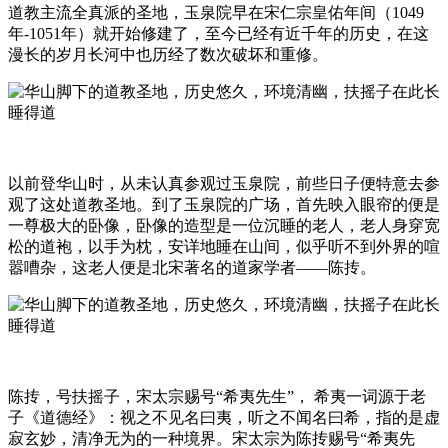
道教主流全真派的圣地，玉泉院早在宋仁宗皇佑年间（1049
年-1051年）就开始修建了，至今已经有近千年的历史，在这
漫长的岁月长河中也历经了数次破坏和重修。
以前登华山时，从未认真参观过玉泉院，前些日子便特意去参
观了这处道教圣地。到了玉泉院的广场，首先映入眼帘的便是
一尊极大的卧像，卧像的造型是一位沉睡的老人，老人身穿宽
松的道袍，以手为枕，安详地睡在山间，似乎听不到外界的喧
嚣嘈杂，这老人便是北宋著名的道家学者——陈抟。
陈抟，号扶摇子，宋太宗赐号“希夷先生”， 希夷一词源于老
子《道德经》：视之不见名曰夷，听之不闻名曰希，指的是虚
寂玄妙，清净无为的一种境界。宋太宗为陈抟赐号“希夷先