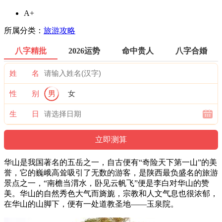
A+
所属分类：
旅游攻略
八字精批
2026运势
命中贵人
八字合婚
姓 名
性 别
男
女
生 日
华山是我国著名的五岳之一，自古便有“奇险天下第一山”的美
誉，它的巍峨高耸吸引了无数的游客，是陕西最负盛名的旅游
景点之一，“南檐当渭水，卧见云帆飞”便是李白对华山的赞
美。华山的自然秀色大气而旖旎，宗教和人文气息也很浓郁，
在华山的山脚下，便有一处道教圣地——玉泉院。