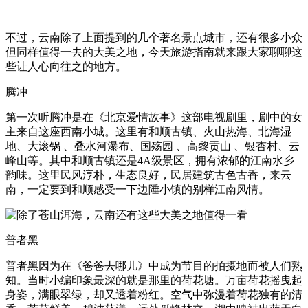
不过，云南除了上面提到的几个著名景点城市，还有很多小众
但同样值得一去的大美之地，今天旅游指南就来跟大家聊聊这
些让人心向往之的地方。
腾冲
第一次听腾冲是在《北京爱情故事》这部电视剧里，剧中的女
主来自这座西南小城。这里有和顺古镇、火山热海、北海湿
地、大滚锅 、叠水河瀑布、国殇园 、高黎贡山 、银杏村、云
峰山等。其中和顺古镇还是4A级景区，拥有浓郁的江南水乡
韵味。这里民风淳朴，生态良好，民居建筑古色古香，来云
南，一定要到和顺感受一下边陲小镇的别样江南风情。
普者黑
普者黑因为在《爸爸去哪儿》中成为节目的拍摄地而被人们熟
知。当时小编印象最深的就是那里的荷花塘。万亩荷花摇曳起
身姿，满眼翠绿，却又透着粉红。空气中弥漫着荷花独有的清