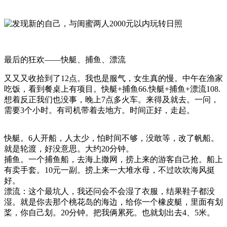
最后的狂欢——快艇、捕鱼、漂流
又又又收拾到了12点。我也是服气，女生真的慢。中午在渔家
吃饭，看到餐桌上有项目。快艇+捕鱼66.快艇+捕鱼+漂流108.
想着反正我们也没事，晚上7点多火车。来得及就去。一问，
需要3个小时。有司机带着去地方。时间正好，走起。
快艇。6人开船，人太少，怕时间不够，没敢等，改了帆船。
就是轮渡，好没意思。大约20分钟。
捕鱼。一个捕鱼船，去海上撒网，捞上来的游客自己抢。船上
有卖手套。10元一副。捞上来一大堆水母，不过吹吹海风挺
好。
漂流：这个最坑人，我还问会不会湿了衣服，结果鞋子都没
湿。就是你去那个桃花岛的海边，给你一个橡皮艇，里面有划
桨，你自己划。20分钟。把我俩累死。也就划出去4、5米。