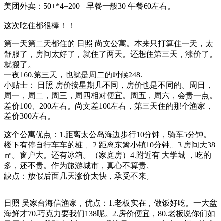
美团外卖：50+*4=200+ 早餐一般30 午餐60左右。
这次吃住都很棒！！
第一天第二天都住的 日照 尚文公寓。本来只打算住一天，太
舒服了，房间太好了，就住了两天。还想住第三天，涨价了。
就搬了。
一夜160.第三天，也就是周二的时候248.
小贴士： 日照 房价按星期几不同，房价也是不同的。周日，
周一，周二，周三，周四相对便宜。周五，周六，会贵一点。
差价100、200左右。尚文差100左右，第三天住的那个渔家，
差价300左右。
这个公寓优点：1.距离太公岛海边步行10分钟，骑车5分钟。
楼下有停自行车车的桩， 2.距离东篱小镇10分钟。3.房间大38
㎡。窗户大。还有冰箱。（家庭房）4.附近有 大学城 ，吃的
多，还不贵。作为旅游城市，真心不算贵。
缺点：放假后面几天涨价太快，承受不来。
日照 吴家台海信渔家，优点：1.老板实在，做饭好吃。一大盆
海鲜才70.巧克力要我们138呢。2.房价便宜，80.老板说你们如