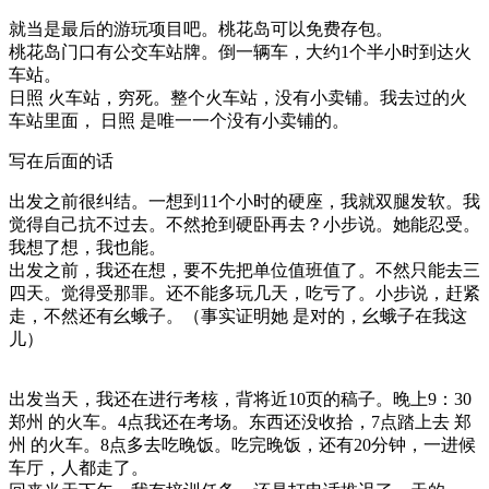
就当是最后的游玩项目吧。桃花岛可以免费存包。
桃花岛门口有公交车站牌。倒一辆车，大约1个半小时到达火
车站。
日照 火车站，穷死。整个火车站，没有小卖铺。我去过的火
车站里面， 日照 是唯一一个没有小卖铺的。
写在后面的话
出发之前很纠结。一想到11个小时的硬座，我就双腿发软。我
觉得自己抗不过去。不然抢到硬卧再去？小步说。她能忍受。
我想了想，我也能。
出发之前，我还在想，要不先把单位值班值了。不然只能去三
四天。觉得受那罪。还不能多玩几天，吃亏了。小步说，赶紧
走，不然还有幺蛾子。（事实证明她 是对的，幺蛾子在我这
儿）
出发当天，我还在进行考核，背将近10页的稿子。晚上9：30
郑州 的火车。4点我还在考场。东西还没收拾，7点踏上去 郑
州 的火车。8点多去吃晚饭。吃完晚饭，还有20分钟，一进候
车厅，人都走了。