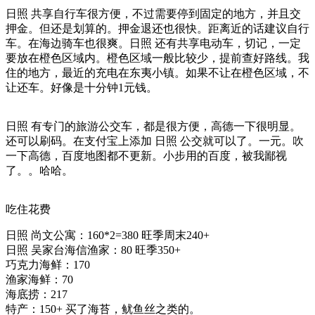
日照 共享自行车很方便，不过需要停到固定的地方，并且交
押金。但还是划算的。押金退还也很快。距离近的话建议自行
车。在海边骑车也很爽。日照 还有共享电动车，切记，一定
要放在橙色区域内。橙色区域一般比较少，提前查好路线。我
住的地方，最近的充电在东夷小镇。如果不让在橙色区域，不
让还车。好像是十分钟1元钱。
日照 有专门的旅游公交车，都是很方便，高德一下很明显。
还可以刷码。在支付宝上添加 日照 公交就可以了。一元。吹
一下高德，百度地图都不更新。小步用的百度，被我鄙视
了。。哈哈。
吃住花费
日照 尚文公寓：160*2=380 旺季周末240+
日照 吴家台海信渔家：80 旺季350+
巧克力海鲜：170
渔家海鲜：70
海底捞：217
特产：150+ 买了海苔，鱿鱼丝之类的。