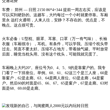
交通花费
车费： 郑州 — 日照 2150 86*4=344 提前一周左右买，应该是
可以买到硬卧的。这趟车，大约每过一个小时就要停靠。车厢
里永 远灯火通明，人来人往，安静？不存在的。优点是，不
晚点。这点很可贵。
火车必备：U型枕、眼罩、耳塞、口罩（万一有气味）、长袖
衣服（车厢很冷），耳机。有条件，可以学我。压缩个枕头带
过去。简直不要太好。压缩不占地方，带着抽气罐。平时放背
后面，睡觉当枕头用。没有这个枕头，可能我就完蛋了。
车厢晚上大约20°。座位号为0、4、5、9的是靠窗户的。我专
门看了一下排座位。举例。60、61、62这三个是三人座，60是
靠窗户，62是走廊。63、64是两人座位。63是走廊，64是窗
户。然后60的对面是65、66、67。65是窗户，67是走廊。63对
面是68、69.69是走廊。