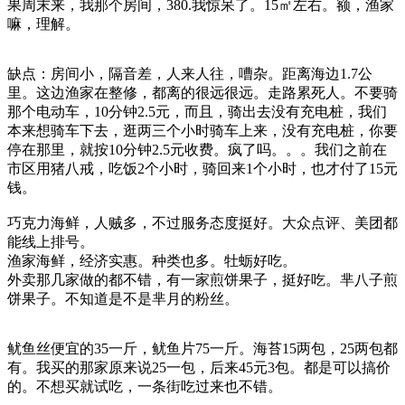
果周末来，我那个房间，380.我惊呆了。15㎡左右。额，渔家
嘛，理解。
缺点：房间小，隔音差，人来人往，嘈杂。距离海边1.7公
里。这边渔家在整修，都离的很远很远。走路累死人。不要骑
那个电动车，10分钟2.5元，而且，骑出去没有充电桩，我们
本来想骑车下去，逛两三个小时骑车上来，没有充电桩，你要
停在那里，就按10分钟2.5元收费。疯了吗。。。我们之前在
市区用猪八戒，吃饭2个小时，骑回来1个小时，也才付了15元
钱。
巧克力海鲜，人贼多，不过服务态度挺好。大众点评、美团都
能线上排号。
渔家海鲜，经济实惠。种类也多。牡蛎好吃。
外卖那几家做的都不错，有一家煎饼果子，挺好吃。芈八子煎
饼果子。不知道是不是芈月的粉丝。
鱿鱼丝便宜的35一斤，鱿鱼片75一斤。海苔15两包，25两包都
有。我买的那家原来说25一包，后来45元3包。都是可以搞价
的。不想买就试吃，一条街吃过来也不错。