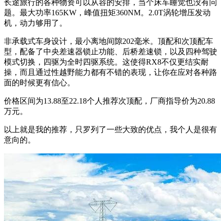
长途旅行的各种物资可以从容的安排，当个床车睡觉也没有问
题。最大功率165KW，峰值扭矩360NM。2.0T涡轮增压发动
机，动力够用了。
非承载式车身设计，最小离地间隙202毫米。顶配和次顶配车
型，配备了中央差速器锁止功能、后桥差速锁，以及四种驾驶
模式切换，四驱为全时四驱系统。这使得RX8不仅更结实耐
操，而且通过性越野能力都有不错的表现，让你在应对各种路
面的时候更有信心。
价格区间为13.88至22.18个人推荐次顶配，厂商指导价为20.88
万元。
以上就是我的推荐，只罗列了一些大致的优点，我个人是很有
意向的。