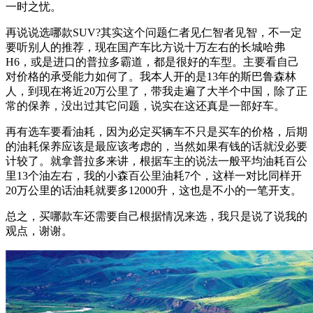
一时之忧。
再说说选哪款SUV?其实这个问题仁者见仁智者见智，不一定
要听别人的推荐，现在国产车比方说十万左右的长城哈弗
H6，或是进口的普拉多霸道，都是很好的车型。主要看自己
对价格的承受能力如何了。我本人开的是13年的斯巴鲁森林
人，到现在将近20万公里了，带我走遍了大半个中国，除了正
常的保养，没出过其它问题，说实在这还真是一部好车。
再有选车要看油耗，因为必定买辆车不只是买车的价格，后期
的油耗保养应该是最应该考虑的，当然如果有钱的话就没必要
计较了。就拿普拉多来讲，根据车主的说法一般平均油耗百公
里13个油左右，我的小森百公里油耗7个，这样一对比同样开
20万公里的话油耗就要多12000升，这也是不小的一笔开支。
总之，买哪款车还需要自己根据情况来选，我只是说了说我的
观点，谢谢。