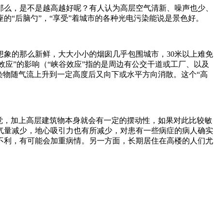
那么，是不是越高越好呢？有人认为高层空气清新、噪声也少、
“后脑勺”，“享受”着城市的各种光电污染能说是景色好。
象的那么新鲜，大大小小的烟囱几乎包围城市，30米以上难免
效应”的影响（“峡谷效应”指的是周边有公交干道或工厂、以及
染物随气流上升到一定高度后又向下或水平方向消散。这个“高
觉，加上高层建筑物本身就会有一定的摆动性，如果对此比较敏
气量减少，地心吸引力也有所减少，对患有一些病症的病人确实
不利，有可能会加重病情。另一方面，长期居住在高楼的人们尤