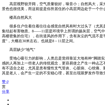
高层视野较开阔，空气质量较好，噪音小；自然风大，采
景色也很优美，而这前提是你所居住的小高层周边处于一个什么
楼高自然风大
很多住户住着住着往往会感觉自然风有时大过头了（尤其
集结起有害物质。8——11层是环境学上所谓的扬灰层，空气中
高楼密集的住宅），在街道风的作用下，含有灰尘的气流不是平
度”，大概在30米左右。也就是8－11层之间。
高层缺少“地气”
受地心吸引力的影响，人类总是觉得靠近大地有种“脚踏
感的人再加上一些老人的传统观念，更容易使之产生一种忐忑
有不适合之处，尤其是患有慢性支气管炎、心脏病、心绞痛、
其是老人，会产生一定的不安稳心理，甚至出现噩梦发作导致
赞
0
赏
分享