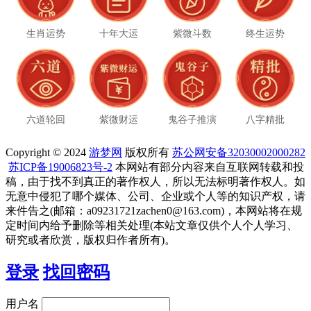
生肖运势
十年大运
紫微斗数
终生运势
六道轮回
紫微财运
鬼谷子推演
八字精批
Copyright © 2024
游梦网
版权所有
苏公网安备32030002000282
苏ICP备19006823号-2
本网站有部分内容来自互联网转载和投
稿，由于找不到真正的著作权人，所以无法标明著作权人。如
无意中侵犯了哪个媒体、公司、企业或个人等的知识产权，请
来件告之(邮箱：a09231721zachen0@163.com)，本网站将在规
定时间内给予删除等相关处理(本站文章仅供个人个人学习、
研究或者欣赏，版权归作者所有)。
登录
找回密码
用户名