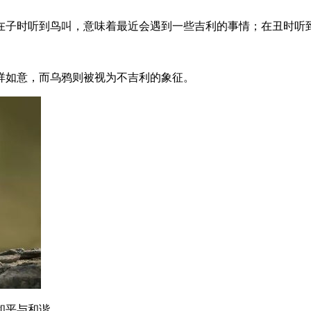
在子时听到鸟叫，意味着最近会遇到一些吉利的事情；在丑时听
祥如意，而乌鸦则被视为不吉利的象征。
和平与和谐。