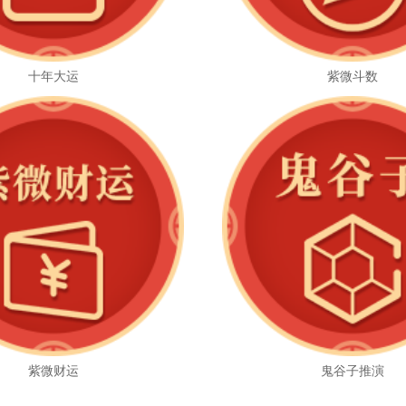
十年大运
紫微斗数
紫微财运
鬼谷子推演