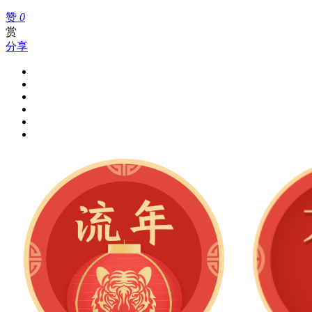
赞
0
赏
分享