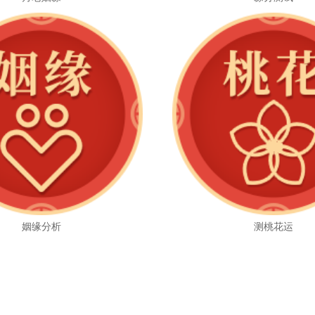
姻缘分析
测桃花运