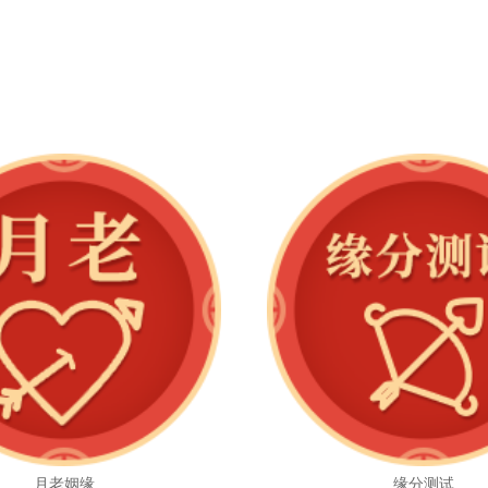
月老姻缘
缘分测试