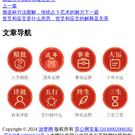
上一篇
掷圣杯方法图解，传统占卜艺术的魅力
下一篇
世爻和应爻是什么意思，世爻和应爻的解释及关系
文章导航
八字精批
流年运势
事业运势
十年大运
姓名详批
五行缺什么
终生运势
三生三世
Copyright © 2024
游梦网
版权所有
苏公网安备32030002000282