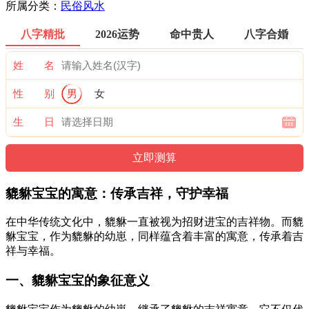
所属分类：
民俗风水
八字精批
2026运势
命中贵人
八字合婚
姓 名
性 别
男
女
生 日
貔貅宝宝的寓意：传承吉祥，守护幸福
在中华传统文化中，貔貅一直被视为招财进宝的吉祥物。而貔
貅宝宝，作为貔貅的幼崽，同样蕴含着丰富的寓意，传承着吉
祥与幸福。
一、貔貅宝宝的象征意义