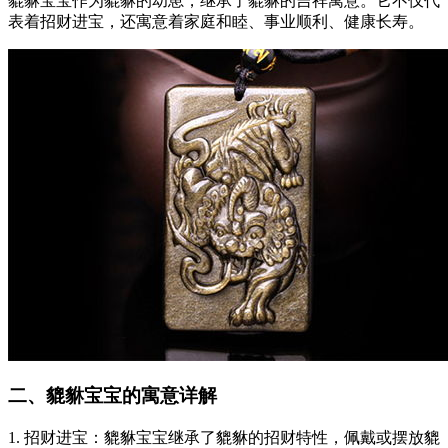
貔貅宝宝作为貔貅的幼崽，继承了貔貅的吉祥寓意。它不仅代
表着招财进宝，还寓意着家庭和睦、事业顺利、健康长寿。
二、貔貅宝宝的寓意详解
1. 招财进宝：貔貅宝宝继承了貔貅的招财特性，佩戴或摆放貔