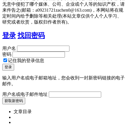
无意中侵犯了哪个媒体、公司、企业或个人等的知识产权，请
来件告之(邮箱：a09231721zachen0@163.com)，本网站将在规
定时间内给予删除等相关处理(本站文章仅供个人个人学习、
研究或者欣赏，版权归作者所有)。
登录
找回密码
用户名
密码
记住我的登录信息
输入用户名或电子邮箱地址，您会收到一封新密码链接的电子
邮件。
用户名或电子邮件地址
文章目录