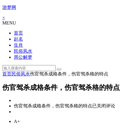
游梦网
×
MENU
首页
起名
生肖
民俗风水
周公解梦
首页
民俗风水
伤官驾杀成格条件，伤官驾杀格的特点
伤官驾杀成格条件，伤官驾杀格的特点
伤官驾杀成格条件，伤官驾杀格的特点
已关闭评论
A+