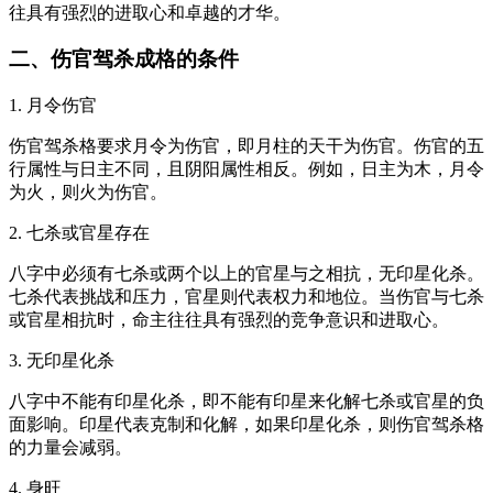
往具有强烈的进取心和卓越的才华。
二、伤官驾杀成格的条件
1. 月令伤官
伤官驾杀格要求月令为伤官，即月柱的天干为伤官。伤官的五
行属性与日主不同，且阴阳属性相反。例如，日主为木，月令
为火，则火为伤官。
2. 七杀或官星存在
八字中必须有七杀或两个以上的官星与之相抗，无印星化杀。
七杀代表挑战和压力，官星则代表权力和地位。当伤官与七杀
或官星相抗时，命主往往具有强烈的竞争意识和进取心。
3. 无印星化杀
八字中不能有印星化杀，即不能有印星来化解七杀或官星的负
面影响。印星代表克制和化解，如果印星化杀，则伤官驾杀格
的力量会减弱。
4. 身旺