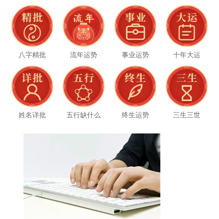
八字精批
流年运势
事业运势
十年大运
姓名详批
五行缺什么
终生运势
三生三世