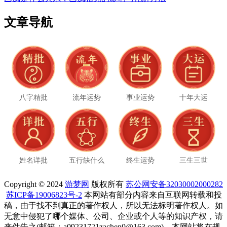
文章导航
八字精批
流年运势
事业运势
十年大运
姓名详批
五行缺什么
终生运势
三生三世
Copyright © 2024
游梦网
版权所有
苏公网安备32030002000282
苏ICP备19006823号-2
本网站有部分内容来自互联网转载和投
稿，由于找不到真正的著作权人，所以无法标明著作权人。如
无意中侵犯了哪个媒体、公司、企业或个人等的知识产权，请
来件告之(邮箱：a09231721zachen0@163.com)，本网站将在规