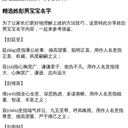
精选姓彭男宝宝名字
为了让家长们更好地理解上述的方法技巧，这里特此分享姓彭
男宝宝名字内容，一起来参考借鉴。
【彭廷亚】
廷(tíng)意指秉公处事、德高望重、聪明正直。用作人名意指
正直、权威、风度翩翩之义；
亚(yà)指心胸宽广、谦谦君子、抱负不凡。用作人名意指强
大、心胸宽广、谦逊、志向远大
【彭维宸】
维(wéi)指全心全意、深思熟虑、多谋善断。用作人名意指稳
重、智谋、丰富之义；
宸(chén)意指瑞气祥云、九五至尊、呼风唤雨。用作人名意指
尊贵、德高望重、严于律己之义；
【彭雨颢】