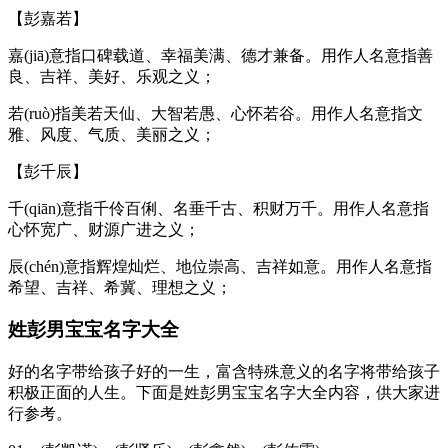
【彭嘉若】
嘉(jiā)意指口碑载道、幸福美满、德才兼备。用作人名意指善
良、吉祥、美好、乐观之义；
若(ruò)指美若天仙、大智若愚、心怀若谷。用作人名意指文
雅、风度、气质、美丽之义；
【彭千辰】
千(qiān)意指千伶百俐、名垂千古、积财万千。用作人名意指
心怀宽广、财源广进之义；
辰(chén)意指辉煌灿烂、地位崇高、吉祥如意。用作人名意指
希望、吉祥、希冀、理想之义；
姓彭男宝宝名字大全
好的名字带给孩子好的一生，富含特殊意义的名字将带给孩子
积极正面的人生。下面是姓彭男宝宝名字大全内容，供大家进
行参考。