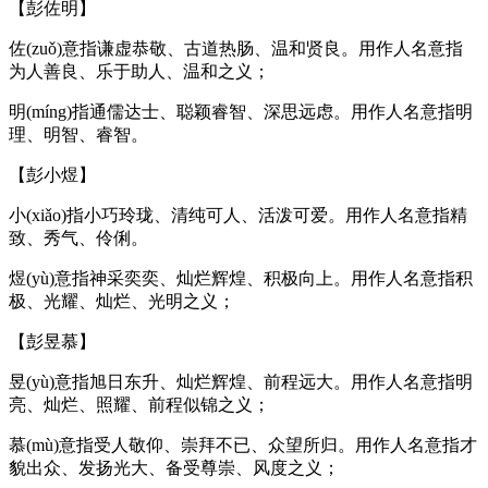
【彭佐明】
佐(zuǒ)意指谦虚恭敬、古道热肠、温和贤良。用作人名意指
为人善良、乐于助人、温和之义；
明(míng)指通儒达士、聪颖睿智、深思远虑。用作人名意指明
理、明智、睿智。
【彭小煜】
小(xiǎo)指小巧玲珑、清纯可人、活泼可爱。用作人名意指精
致、秀气、伶俐。
煜(yù)意指神采奕奕、灿烂辉煌、积极向上。用作人名意指积
极、光耀、灿烂、光明之义；
【彭昱慕】
昱(yù)意指旭日东升、灿烂辉煌、前程远大。用作人名意指明
亮、灿烂、照耀、前程似锦之义；
慕(mù)意指受人敬仰、崇拜不已、众望所归。用作人名意指才
貌出众、发扬光大、备受尊崇、风度之义；