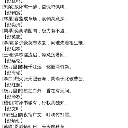
【彭益鸣】
[刘敞]放怀寓一醉，益愧鸣佩响。
【彭钧宸】
[林栗]睿藻成章焕，宸钧寓意深。
【彭奕清】
[周孚]奕奕清圆句，极力有不逮。
【彭英志】
[李纲]多少豪英志恢复，问谁先着祖生鞭。
【彭启栋】
[王珪]藻栋临流启，凉飚荡暑回。
【彭远铭】
[杨万里]旅榇千江远，铭旌两竹新。
【彭海瑜】
[李白]烈火张天照云海，周瑜于此破曹公。
【彭红超】
[杨万里]艳超红白外，香在有无间。
【彭泽权】
[楼钥]前泽书诚有，行权我独知。
【彭文叶】
[梅尧臣]前夜宿广文，叶响竹打雪。
【彭炳朝】
[苏辙]恩威炳朝日，号令靡秋草。