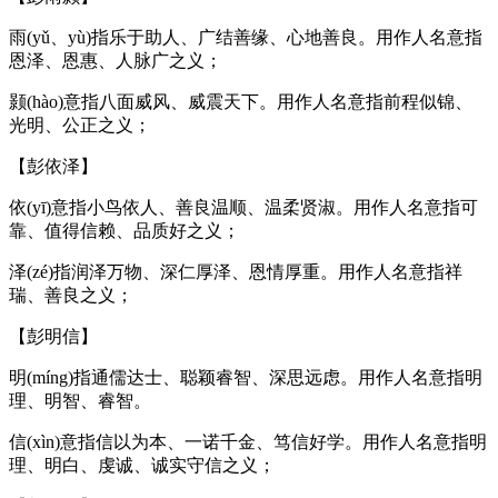
雨(yǔ、yù)指乐于助人、广结善缘、心地善良。用作人名意指
恩泽、恩惠、人脉广之义；
颢(hào)意指八面威风、威震天下。用作人名意指前程似锦、
光明、公正之义；
【彭依泽】
依(yī)意指小鸟依人、善良温顺、温柔贤淑。用作人名意指可
靠、值得信赖、品质好之义；
泽(zé)指润泽万物、深仁厚泽、恩情厚重。用作人名意指祥
瑞、善良之义；
【彭明信】
明(míng)指通儒达士、聪颖睿智、深思远虑。用作人名意指明
理、明智、睿智。
信(xìn)意指信以为本、一诺千金、笃信好学。用作人名意指明
理、明白、虔诚、诚实守信之义；