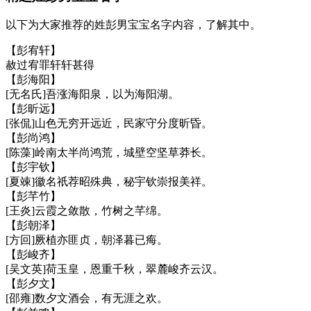
以下为大家推荐的姓彭男宝宝名字内容，了解其中。
【彭宥轩】
赦过宥罪轩轩甚得
【彭海阳】
[无名氏]吾涨海阳泉，以为海阳湖。
【彭昕远】
[张侃]山色无穷开远近，民家守分度昕昏。
【彭尚鸿】
[陈藻]岭南太半尚鸿荒，城壁空坚草莽长。
【彭宇钦】
[夏竦]徽名祇荐昭殊典，秘宇钦崇报美祥。
【彭芊竹】
[王炎]云霞之敛散，竹树之芊绵。
【彭朝泽】
[方回]厥植亦匪贞，朝泽暮已痗。
【彭峻齐】
[吴文英]荷玉皇，恩重千秋，翠麓峻齐云汉。
【彭夕文】
[邵雍]数夕文酒会，有无涯之欢。