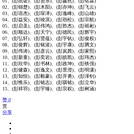
01、(彭凯诺)、(彭贤乐)、(彭鑫然)、(彭佑霖)
02、(彭锦楚)、(彭木阳)、(彭亦坤)、(彭飞云)
03、(彭语杰)、(彭琛泽)、(彭逸峰)、(彭山雄)
04、(彭益安)、(彭竣淇)、(彭劲松)、(彭宗航)
05、(彭启圣)、(彭伟鸿)、(彭胜杰)、(彭裕彬)
06、(彭顺达)、(彭天宁)、(彭德民)、(彭辉宇)
07、(彭弘轩)、(彭贤蕴)、(彭宇钒)、(彭俊权)
08、(彭俊辉)、(彭铭浚)、(彭宇康)、(彭腾文)
09、(彭伟涛)、(彭彦云)、(彭岚茜)、(彭家熙)
10、(彭新童)、(彭奕岩)、(彭皓凯)、(彭玮杰)
11、(彭欣华)、(彭书林)、(彭政坤)、(彭铁强)
12、(彭健森)、(彭逸文)、(彭景澄)、(彭明潇)
13、(彭知恒)、(彭毅豪)、(彭开勇)、(彭泽钊)
14、(彭惟乐)、(彭铭志)、(彭骐铭)、(彭立华)
15、(彭祥羽)、(彭宇臻)、(彭宗权)、(彭树涵)
赞
0
赏
分享