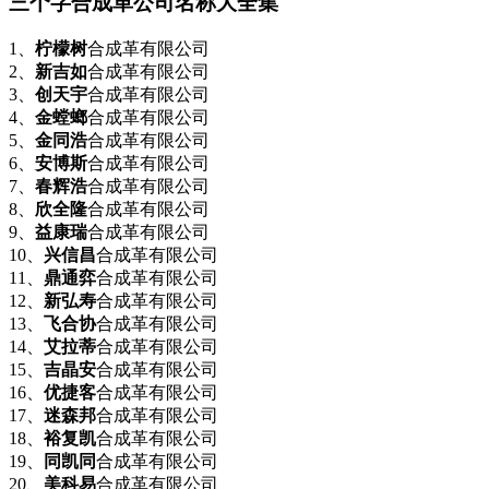
三个字合成革公司名称大全集
1、
柠檬树
合成革有限公司
2、
新吉如
合成革有限公司
3、
创天宇
合成革有限公司
4、
金螳螂
合成革有限公司
5、
金同浩
合成革有限公司
6、
安博斯
合成革有限公司
7、
春辉浩
合成革有限公司
8、
欣全隆
合成革有限公司
9、
益康瑞
合成革有限公司
10、
兴信昌
合成革有限公司
11、
鼎通弈
合成革有限公司
12、
新弘寿
合成革有限公司
13、
飞合协
合成革有限公司
14、
艾拉蒂
合成革有限公司
15、
吉晶安
合成革有限公司
16、
优捷客
合成革有限公司
17、
迷森邦
合成革有限公司
18、
裕复凯
合成革有限公司
19、
同凯同
合成革有限公司
20、
美科易
合成革有限公司