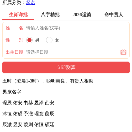
所属分类：
起名
生肖详批
八字精批
2026运势
命中贵人
姓 名
性 别
男
女
出生日期
丑时（凌晨1-3时），聪明善良、有贵人相助
男孩名字
璟辰 佑安 书赫 昱泽 苡安
沐恒 佑硕 予澈 珵意 葭辰
辰澈 昱安 葭则 佑恒 硕廷