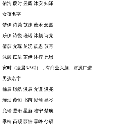
佑洵 葭时 昱庭 沐安 知泽
女孩名字
楚伊 诗莞 苡沫 葭禾 念熙
乐伊 诗悦 瑾诺 沐颜 诗莞
倩苡 允瑶 芷沅 苡恩 苡苒
沫颜 苡呈 芷伊 沐柠 允恩
寅时（凌晨3-5时），有商业头脑、财源广进
男孩名字
楠辰 璟皓 浚辰 允谦 浚尧
瑾灿 葭恒 书芮 浚颂 昱岑
允瑞 昱珩 星赫 唯宁 楚航
季楠 芮硕 葭皓 霖峥 兮硕