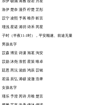
乐伊 硕涵 浠雅 葭岩 月星
洛伊 楚奈 漫乔 柠楚 芷彤
苡宁 凌熙 予苒 唯乔 昕言
瑾浅 星诺 浠玥 诗禾 芮星
子时（半夜11-1时），平安顺遂、前途无量
男孩名字
苡森 博呈 诗潇 旭茗 洵安
苡勋 沐尧 淮哲 星策 唯卓
廷恩 芮沅 浚皓 鸿辰 苡铭
若温 辰弘 浠硕 浚澈 浩聿
女孩名字
瑾乐 予澄 芮诗 月唯 楚言
梦雅 芷嘉 洛予 倩沐 倩诺