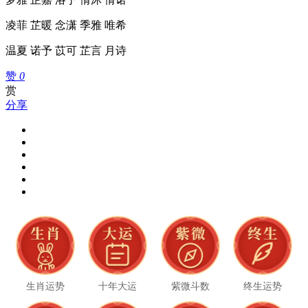
凌菲 芷暖 念潇 季雅 唯希
温夏 诺予 苡可 芷言 月诗
赞
0
赏
分享
生肖运势
十年大运
紫微斗数
终生运势