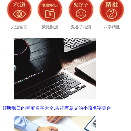
六道轮回
紫微财运
鬼谷子推演
八字精批
好听顺口的宝宝名字大全,吉祥有意义的小孩名字集合