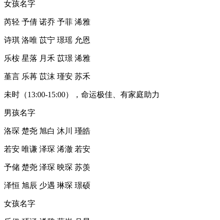
女孩名字
芮轻 予倩 诺乔 予菲 浠雅
诗琪 洛唯 苡宁 璟瑶 允恩
乐桉 星落 月禾 苡璟 浠雅
堇言 乐苒 苡沫 瑾安 苏禾
未时（13:00-15:00），命运极佳、有家庭助力
男孩名字
洛琛 楚尧 旭白 沐川 瑾皓
若安 唯谦 泽琛 浠澈 若安
予储 楚尧 泽琛 映琛 苏羡
泽恒 旭辰 少遇 琳琛 璟硕
女孩名字