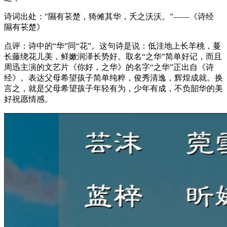
诗词出处："隰有苌楚，猗傩其华，夭之沃沃。"——《诗经
隰有苌楚》
点评：诗中的“华”同“花”。这句诗是说：低洼地上长羊桃，蔓
长藤绕花儿美，鲜嫩润泽长势好。取名“之华”简单好记，而且
周迅主演的文艺片《你好，之华》的名字“之华”正出自《诗
经》。表达父母希望孩子简单纯粹，俊秀清逸，辉煌成就。换
言之，就是父母希望孩子年轻有为，少年有成，不负韶华的美
好祝愿情感。