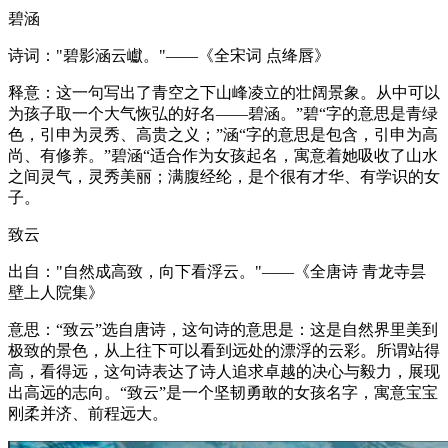
碧涵
诗词："碧影涵云巘。"——《全宋词 点绛唇》
释意：这一句写出了青空之下山峰凌立的壮阔景象。从中可以
为孩子取一个大气恢弘的好名——碧涵。”碧“字的意思是青绿
色，引申为灵秀、高贵之义；”涵“字的意思是包含，引申为高
尚、有修养。”碧涵“适合作为女孩起名，寓意着她吸收了山水
之间灵气，灵秀美丽；满腹经纶，是个很有才华、有学识的女
子。
致云
出自："自然成高致，向下看浮云。"——《全唐诗 青龙寺昙
壁上人院集》
意思：“致云”选自唐诗，这句诗的意思是：这是自然界里美到
极致的景色，从上往下可以看到远处的漂浮的云彩。所谓站得
高，看得远，这句诗表达了诗人追求卓越的决心与毅力，展现
出高远的志向。“致云”是一个坚韧勇敢的女孩名字，寓意宝宝
刚柔并济、前程远大。