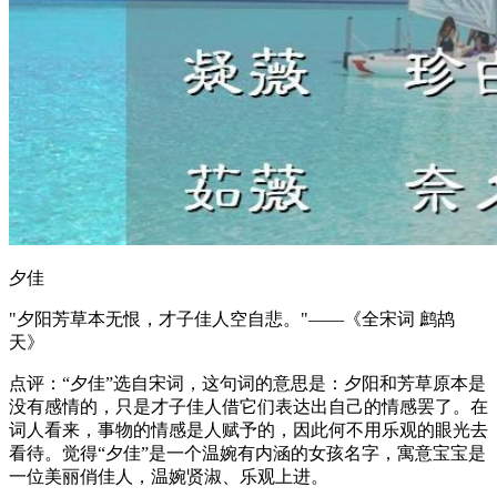
夕佳
"夕阳芳草本无恨，才子佳人空自悲。"——《全宋词 鹧鸪
天》
点评：“夕佳”选自宋词，这句词的意思是：夕阳和芳草原本是
没有感情的，只是才子佳人借它们表达出自己的情感罢了。在
词人看来，事物的情感是人赋予的，因此何不用乐观的眼光去
看待。觉得“夕佳”是一个温婉有内涵的女孩名字，寓意宝宝是
一位美丽俏佳人，温婉贤淑、乐观上进。