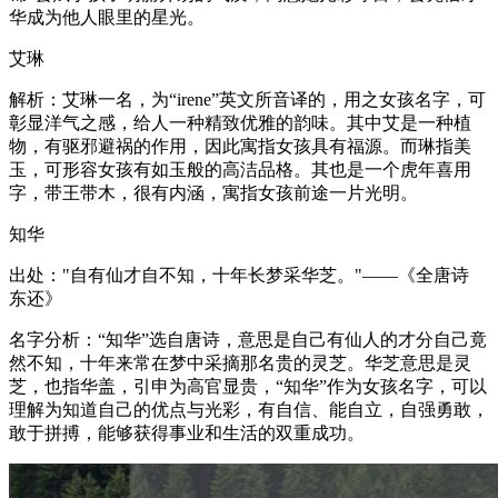
华成为他人眼里的星光。
艾琳
解析：艾琳一名，为“irene”英文所音译的，用之女孩名字，可
彰显洋气之感，给人一种精致优雅的韵味。其中艾是一种植
物，有驱邪避祸的作用，因此寓指女孩具有福源。而琳指美
玉，可形容女孩有如玉般的高洁品格。其也是一个虎年喜用
字，带王带木，很有内涵，寓指女孩前途一片光明。
知华
出处："自有仙才自不知，十年长梦采华芝。"——《全唐诗
东还》
名字分析：“知华”选自唐诗，意思是自己有仙人的才分自己竟
然不知，十年来常在梦中采摘那名贵的灵芝。华芝意思是灵
芝，也指华盖，引申为高官显贵，“知华”作为女孩名字，可以
理解为知道自己的优点与光彩，有自信、能自立，自强勇敢，
敢于拼搏，能够获得事业和生活的双重成功。