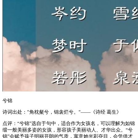
兮锦
诗词出处："角枕粲兮，锦衾烂兮。"——《诗经 葛生》
点评：“兮锦”选自于句中，适合作为女孩名，可以理解为如锦
缎一般美丽多姿的女孩，形容孩子美丽动人、才华出众。“兮
锦”会赋予孩子明丽开朗的气质，寓意她光彩夺目，会凭借才