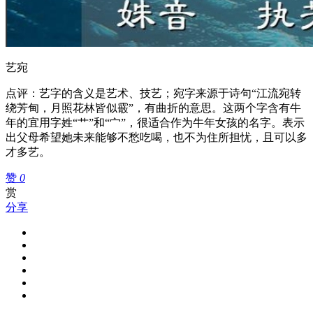
艺宛
点评：艺字的含义是艺术、技艺；宛字来源于诗句“江流宛转
绕芳甸，月照花林皆似霰”，有曲折的意思。这两个字含有牛
年的宜用字姓“艹”和“宀”，很适合作为牛年女孩的名字。表示
出父母希望她未来能够不愁吃喝，也不为住所担忧，且可以多
才多艺。
赞
0
赏
分享