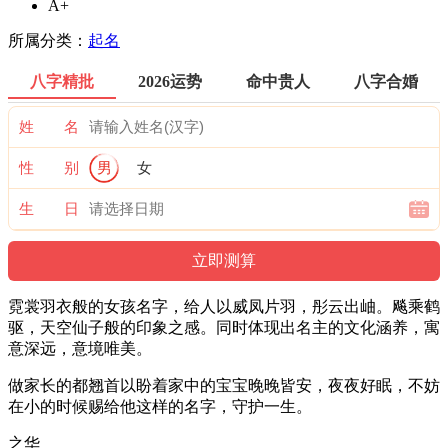
A+
所属分类：
起名
八字精批
2026运势
命中贵人
八字合婚
姓 名
性 别
男
女
生 日
霓裳羽衣般的女孩名字，给人以威凤片羽，彤云出岫。飚乘鹤
驱，天空仙子般的印象之感。同时体现出名主的文化涵养，寓
意深远，意境唯美。
做家长的都翘首以盼着家中的宝宝晚晚皆安，夜夜好眠，不妨
在小的时候赐给他这样的名字，守护一生。
之华