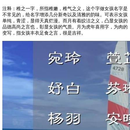
注释：稚之一字，所指稚嫩，稚气之义，这个字做女孩名字是
不常见的，给名字增添几分新奇以及清雅的韵味。可表示女孩
单纯，青涩，显得天真烂漫。而月有着皎洁之义，凸显女孩的
品德高尚之言也，彰显女孩的气质。月为虎年喜用字，为肉的
变写，指女孩丰衣足食之言，很是吉祥。