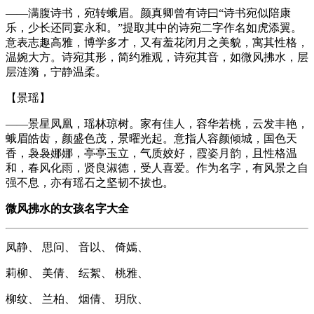
——满腹诗书，宛转蛾眉。颜真卿曾有诗曰“诗书宛似陪康
乐，少长还同宴永和。”提取其中的诗宛二字作名如虎添翼。
意表志趣高雅，博学多才，又有羞花闭月之美貌，寓其性格，
温婉大方。诗宛其形，简约雅观，诗宛其音，如微风拂水，层
层涟漪，宁静温柔。
【景瑶】
——景星凤凰，瑶林琼树。家有佳人，容华若桃，云发丰艳，
蛾眉皓齿，颜盛色茂，景曜光起。意指人容颜倾城，国色天
香，袅袅娜娜，亭亭玉立，气质姣好，霞姿月韵，且性格温
和，春风化雨，贤良淑德，受人喜爱。作为名字，有风景之自
强不息，亦有瑶石之坚韧不拔也。
微风拂水的女孩名字大全
凤静、 思问、 音以、 倚嫣、
莉柳、 美倩、 纭絮、 桃雅、
柳纹、 兰柏、 烟倩、 玥欣、