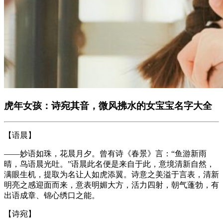
虎年女孩：诗宛其音，微风拂水的女宝宝名字大全
【语晨】
——妙语如珠，花晨月夕。曾有诗《春景》言：“鱼游新雨
晴，鸟语晨光吐。”语晨此名便是来自于此，意境清新自然，
满眼生机，提取为名让人如虎添翼。诗意之美溢于言表，清新
明亮之感迎面而来，意表明媚大方，活力四射，朝气蓬勃，有
出语成章、锦心绣口之能。
【诗宛】