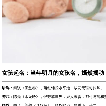
女孩起名：当年明月的女孩名，嫣然摇动
语晖
：秦观《画堂春》，落红铺径水平池，放花无语对斜晖。
芳菲
：陈亮《水龙吟》，恨芳菲世界，游人末赏，都付与莺和
嫣然
、香飞：姜夔《念奴娇》，嫣然摇动，冷香飞上诗句。