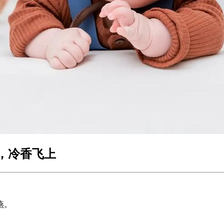
，冷香飞上
燕。