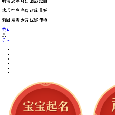
明瑶 思婷 奇茹 启燕 延丽
稼瑶 怡爽 光玲 欢瑶 晨媛
莉园 靖雪 素芬 妮娜 伟艳
赞
0
赏
分享