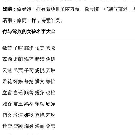
嫦曦
：像嫦娥一样有着绝世美丽容貌，像晨曦一样朝气蓬勃，
若雨
：像雨一样，诗意唯美。
付与莺燕的女孩名字大全
敏茜 子暄 霏琪 传美 秀曦
荔涵 淑萌 海巧 新清 俊珺
云迪 邑宸 子荷 扬悦 芳琳
君花 怀婷 舒婧 满文 静怡
立睿 喜瑶 顺菁 耀萍 映艳
雅蓉 君玉 嫣芩 颖梅 欣萍
侑文 玟洁 娜秋 秀艳 艺琳
逢雪 雪颖 瑞婵 海丽 金雪