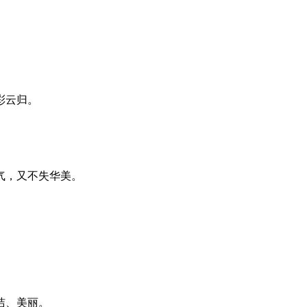
。
彩云归。
气，又不失华美。
洁、美丽。