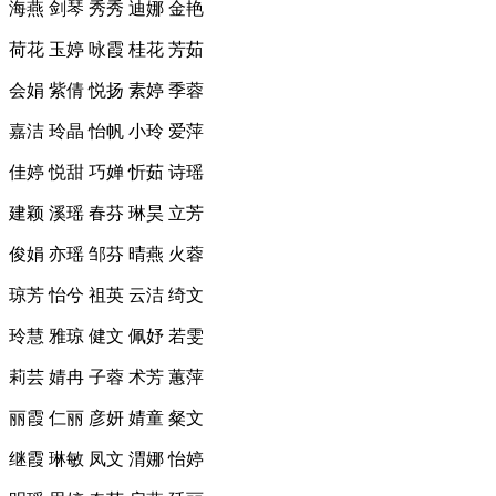
海燕 剑琴 秀秀 迪娜 金艳
荷花 玉婷 咏霞 桂花 芳茹
会娟 紫倩 悦扬 素婷 季蓉
嘉洁 玲晶 怡帆 小玲 爱萍
佳婷 悦甜 巧婵 忻茹 诗瑶
建颖 溪瑶 春芬 琳昊 立芳
俊娟 亦瑶 邹芬 晴燕 火蓉
琼芳 怡兮 祖英 云洁 绮文
玲慧 雅琼 健文 佩妤 若雯
莉芸 婧冉 子蓉 术芳 蕙萍
丽霞 仁丽 彦妍 婧童 粲文
继霞 琳敏 凤文 渭娜 怡婷