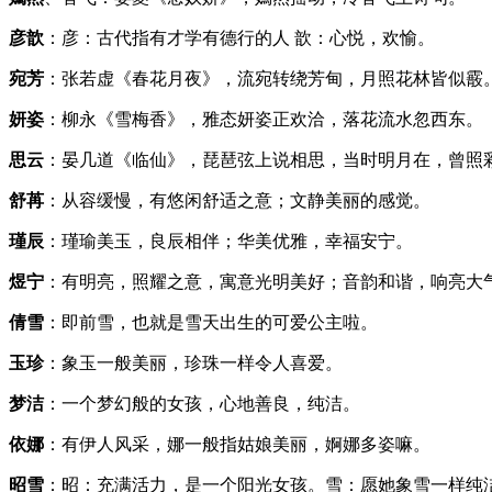
彦歆
：彦：古代指有才学有德行的人 歆：心悦，欢愉。
宛芳
：张若虚《春花月夜》，流宛转绕芳甸，月照花林皆似霰
妍姿
：柳永《雪梅香》，雅态妍姿正欢洽，落花流水忽西东。
思云
：晏几道《临仙》，琵琶弦上说相思，当时明月在，曾照
舒苒
：从容缓慢，有悠闲舒适之意；文静美丽的感觉。
瑾辰
：瑾瑜美玉，良辰相伴；华美优雅，幸福安宁。
煜宁
：有明亮，照耀之意，寓意光明美好；音韵和谐，响亮大
倩雪
：即前雪，也就是雪天出生的可爱公主啦。
玉珍
：象玉一般美丽，珍珠一样令人喜爱。
梦洁
：一个梦幻般的女孩，心地善良，纯洁。
依娜
：有伊人风采，娜一般指姑娘美丽，婀娜多姿嘛。
昭雪
：昭：充满活力，是一个阳光女孩。雪：愿她象雪一样纯