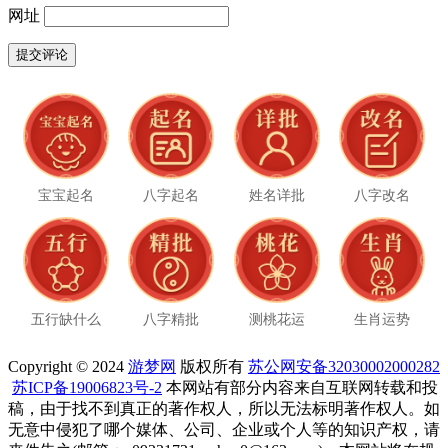
网址
宝宝起名
八字起名
姓名详批
八字改名
五行缺什么
八字精批
测桃花运
生肖运势
Copyright © 2024
游梦网
版权所有
苏公网安备32030002000282
苏ICP备19006823号-2
本网站有部分内容来自互联网转载和投
稿，由于找不到真正的著作权人，所以无法标明著作权人。如
无意中侵犯了哪个媒体、公司、企业或个人等的知识产权，请