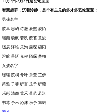
11月7日-2月2日是玄蛇宝宝
智慧超群，沉着泠静，是个有主见的多才多艺蛇宝宝；
男孩名字
苡卓 思屿 诗澈 辰熙 浚陌
瑞颜 硕航 若凯 葭茗 意浚
璟辰 泽唯 乐洵 霖琛 硕阳
澄航 星廷 允程 陌琛 楚栩
女孩名字
璟瑶 苡桐 兮叶 乐萱 芷伊
芮雅 子菲 昕言 芷予 昕莞
乐彤 清颜 莞禾 堇芯 若淇
书苒 予禾 沁沫 乐予 旭诺
赞
0