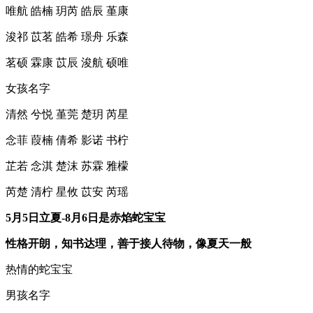
唯航 皓楠 玥芮 皓辰 堇康
浚祁 苡茗 皓希 璟舟 乐森
茗硕 霖康 苡辰 浚航 硕唯
女孩名字
清然 兮悦 堇莞 楚玥 芮星
念菲 葭楠 倩希 影诺 书柠
芷若 念淇 楚沫 苏霖 雅檬
芮楚 清柠 星攸 苡安 芮瑶
5月5日立夏-8月6日是赤焰蛇宝宝
性格开朗，知书达理，善于接人待物，像夏天一般
热情的蛇宝宝
男孩名字