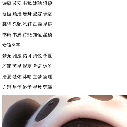
诗硕 苡安 书勉 沐驰 澄硕
葭恒 顾淮 岩舟 浚霖 璟湛
暮轻 乐驰 皓轩 苡霖 星辰
书谦 书辰 诗尧 旭恒 星硕
女孩名字
梦允 雅澄 佑可 清悦 予夏
若涵 芮星 影夏 兮诺 沐唯
清夏 楚佑 沐晴 芷梦 凌瑶
亦澄 星予 洛予 星烨 莞漾