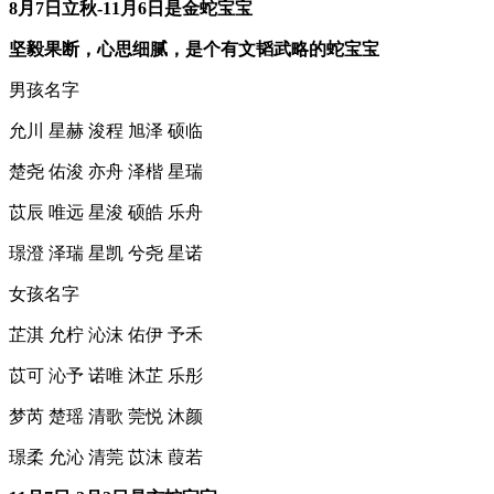
8月7日立秋-11月6日是金蛇宝宝
坚毅果断，心思细腻，是个有文韬武略的蛇宝宝
男孩名字
允川 星赫 浚程 旭泽 硕临
楚尧 佑浚 亦舟 泽楷 星瑞
苡辰 唯远 星浚 硕皓 乐舟
璟澄 泽瑞 星凯 兮尧 星诺
女孩名字
芷淇 允柠 沁沫 佑伊 予禾
苡可 沁予 诺唯 沐芷 乐彤
梦芮 楚瑶 清歌 莞悦 沐颜
璟柔 允沁 清莞 苡沫 葭若