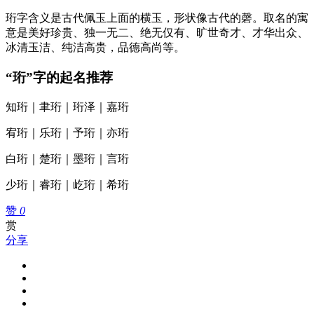
珩字含义是古代佩玉上面的横玉，形状像古代的磬。取名的寓
意是美好珍贵、独一无二、绝无仅有、旷世奇才、才华出众、
冰清玉洁、纯洁高贵，品德高尚等。
“珩”字的起名推荐
知珩｜聿珩｜珩泽｜嘉珩
宥珩｜乐珩｜予珩｜亦珩
白珩｜楚珩｜墨珩｜言珩
少珩｜睿珩｜屹珩｜希珩
赞
0
赏
分享