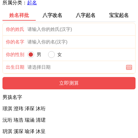
所属分类：
起名
姓名祥批
八字改名
八字起名
宝宝起名
你的姓氏
你的名字
你的性别
男
女
出生日期
男孩名字
璟淇 澄玮 泽琛 沐珩
沅珩 珞浩 瑞涵 清珺
玥淇 溪琛 瑜泽 沐呈