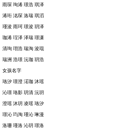
雨琛 珣浠 璟浩 琪泽
浠珩 洺琛 洛瑞 琪滔
瑾浚 雨珂 璟浚 玥泽
珈浠 珵泽 泽瑞 璟潇
清珣 珝浩 瑞淘 浚琨
瑞洲 浩璟 沅珈 玥浩
女孩名字
珞汐 璟澄 渃珈 沐瑶
沁璟 珞影 玥清 沅玥
澄瑶 沐玥 凌瑶 珞汐
璟沁 玙淘 瑾沁 琳漫
洛珊 瑾洛 沁玥 璟洛