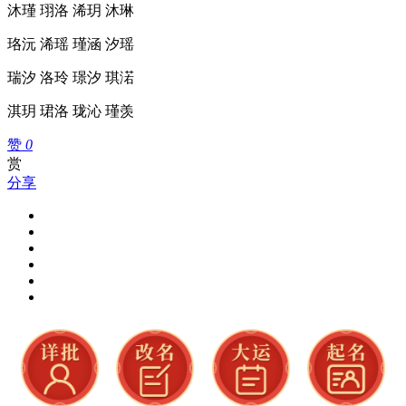
沐瑾 珝洛 浠玥 沐琳
珞沅 浠瑶 瑾涵 汐瑶
瑞汐 洛玲 璟汐 琪渃
淇玥 珺洛 珑沁 瑾羡
赞
0
赏
分享