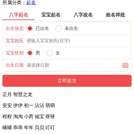
所属分类：
起名
八字起名
宝宝起名
八字改名
姓名祥批
出生状态
已出生
未出生
宝宝姓氏
宝宝性别
男
女
出生日期
正月 智慧之龙
安安 伊伊 初一 沾沾 萌萌
程程 淘淘 小芮 福宝 呀呀
晞晞 乖乖 年年 贝贝 叮叮