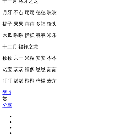
十一月 将才之龙
月牙 不点 珝珝 穗穗 吱吱
提子 果果 苒苒 多福 馒头
木瓜 啵啵 恬糕 酥酥 米乐
十二月 福禄之龙
攸攸 六一 米粒 安安 岑岑
诺宝 苁苁 福多 崽崽 茹茹
叮叮 湛湛 橙橙 柠檬 麦芽
赞
0
赏
分享