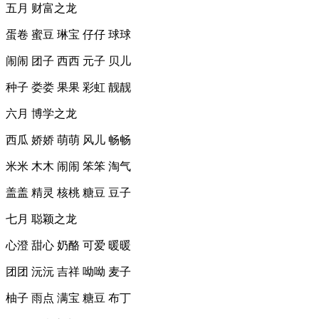
五月 财富之龙
蛋卷 蜜豆 琳宝 仔仔 球球
闹闹 团子 西西 元子 贝儿
种子 娄娄 果果 彩虹 靓靓
六月 博学之龙
西瓜 娇娇 萌萌 风儿 畅畅
米米 木木 闹闹 笨笨 淘气
盖盖 精灵 核桃 糖豆 豆子
七月 聪颖之龙
心澄 甜心 奶酪 可爱 暖暖
团团 沅沅 吉祥 呦呦 麦子
柚子 雨点 满宝 糖豆 布丁