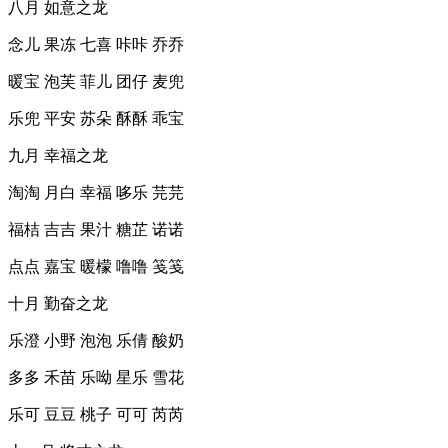
八月 如意之龙
念儿 果冻 七喜 咔咔 乔乔
暖宝 泡芙 菲儿 团仔 麦兜
乐兜 平安 苏朵 酥酥 乖宝
九月 幸福之龙
淘淘 月白 幸福 哆乐 芫芫
福桔 吉吉 果汁 糖芷 诺诺
点点 嘉宝 暖檬 噜噜 笺笺
十月 勤奋之龙
乐澄 小野 泡泡 乐倩 酸奶
多多 禾苗 乐呦 星乐 雪花
乐可 豆豆 桃子 可可 芮芮