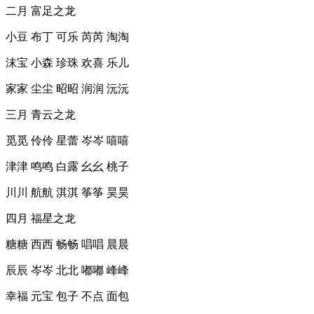
二月 富足之龙
小豆 布丁 可乐 芮芮 淘淘
沫宝 小森 珍珠 欢喜 乐儿
家家 尘尘 昭昭 润润 沅沅
三月 青云之龙
觅觅 伶伶 星蕾 岑岑 嘻嘻
津津 鸣鸣 白露 幺幺 桃子
川川 航航 淇淇 筝筝 昊昊
四月 福星之龙
糖糖 西西 畅畅 唱唱 晨晨
辰辰 岑岑 北北 嘟嘟 峰峰
幸福 元宝 包子 不点 面包