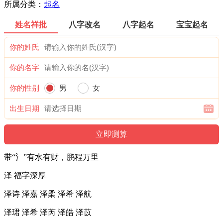
所属分类：
起名
姓名祥批
八字改名
八字起名
宝宝起名
你的姓氏
你的名字
你的性别
男
女
出生日期
带“氵”有水有财，鹏程万里
泽 福字深厚
泽诗 泽嘉 泽柔 泽希 泽航
泽珺 泽希 泽芮 泽皓 泽苡