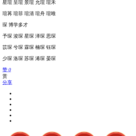
星瑄 呈瑄 景瑄 允瑄 瑄禾
瑄苒 瑄菲 瑄清 瑄舟 瑄唯
琛 博学多才
予琛 浚琛 星琛 泽琛 思琛
苡琛 兮琛 霖琛 楠琛 钰琛
少琛 洛琛 苏琛 浠琛 晏琛
赞
0
赏
分享