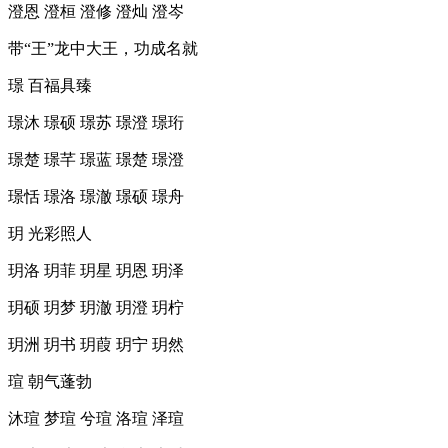
澄恩 澄桓 澄修 澄灿 澄岑
带“王”龙中大王，功成名就
璟 百福具臻
璟沐 璟硕 璟苏 璟澄 璟珩
璟楚 璟芊 璟蓝 璟楚 璟澄
璟恬 璟洛 璟澈 璟硕 璟舟
玥 光彩照人
玥洛 玥菲 玥星 玥恩 玥泽
玥硕 玥梦 玥澈 玥澄 玥柠
玥洲 玥书 玥葭 玥宁 玥然
瑄 朝气蓬勃
沐瑄 梦瑄 兮瑄 洛瑄 泽瑄