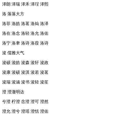
泽朗 泽瑞 泽禾 泽珵 泽熙
洛 落落大方
洛菲 洛皓 洛茗 洛灿 洛泽
洛在 洛念 洛轻 洛允 洛佑
洛宁 洛聿 洛诗 洛葭 洛诗
浚 儒雅大气
浚硕 浚皓 浚森 浚轩 浚政
浚康 浚硕 浚淇 浚若 浚茗
浚瑞 浚涵 浚书 浚轻 浚笙
澄 澄澈明达
兮澄 柠澄 念澄 澄可 澄然
澄允 澄兮 澄瑶 澄恬 澄佑