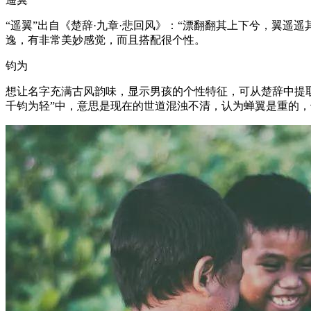
“遥翼”出自《楚辞·九章·悲回风》：“漂翻翻其上下兮，翼遥
逸，有非常美妙感觉，而且搭配很个性。
钧为
想让名字充满古风韵味，显示男孩的个性特征，可从楚辞中提取
千钧为轻”中，意思是现在的世道混浊不清，认为蝉翼是重的