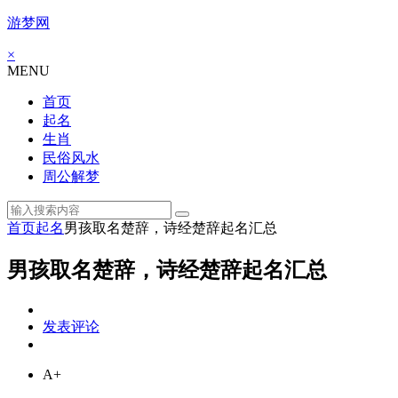
游梦网
×
MENU
首页
起名
生肖
民俗风水
周公解梦
首页
起名
男孩取名楚辞，诗经楚辞起名汇总
男孩取名楚辞，诗经楚辞起名汇总
发表评论
A+