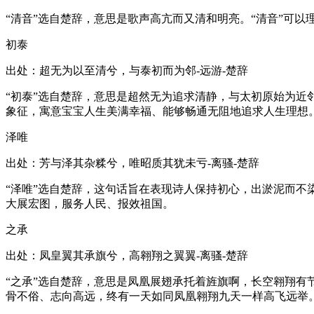
“清音”选自楚辞，意思是歌声高亢而又清和明亮。“清音”可
初泰
出处：超无为以至清兮，与泰初而为邻-远游-楚辞
“初泰”选自楚辞，意思是超然无为追求清静，与太初原始为近
象征，寓意宝宝人生美满幸福、能够畅通无阻地追求人生理想
泽唯
出处：芳与泽其杂糅兮，唯昭质其犹未亏-离骚-楚辞
“泽唯”选自楚辞，这句话旨在表现诗人保持初心，出淤泥而不
大展宏图，服务人民、报效祖国。
之承
出处：凤皇翼其承旗兮，高翱翔之翼翼-离骚-楚辞
“之承”选自楚辞，意思是凤凰展翅承托着旌旗啊，长空翱翔有
骨不俗、志向高远，终有一天如同凤凰翱翔九天一样高飞远举