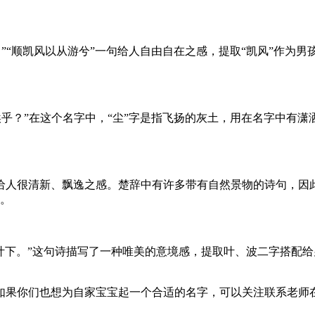
。”“顺凯风以从游兮”一句给人自由自在之感，提取“凯风”作
埃乎？”在这个名字中，“尘”字是指飞扬的灰土，用在名字中有潇
给人很清新、飘逸之感。楚辞中有许多带有自然景物的诗句，因此
味。
兮木叶下。”这句诗描写了一种唯美的意境感，提取叶、波二字搭
如果你们也想为自家宝宝起一个合适的名字，可以关注联系老师