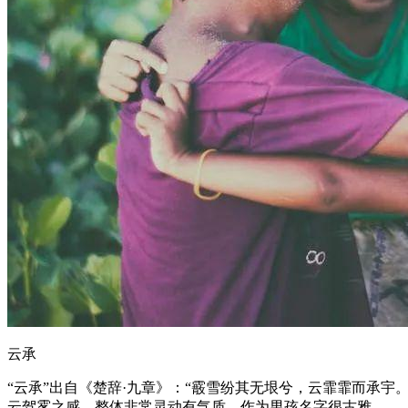
云承
“云承”出自《楚辞·九章》：“霰雪纷其无垠兮，云霏霏而承宇
云驾雾之感，整体非常灵动有气质，作为男孩名字很古雅。