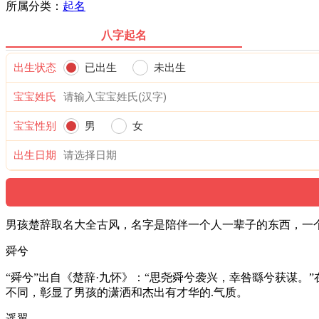
所属分类：
起名
八字起名
出生状态
已出生
未出生
宝宝姓氏
宝宝性别
男
女
出生日期
男孩楚辞取名大全古风，名字是陪伴一个人一辈子的东西，一
舜兮
“舜兮”出自《楚辞·九怀》：“思尧舜兮袭兴，幸咎繇兮获谋。
不同，彰显了男孩的潇洒和杰出有才华的.气质。
遥翼