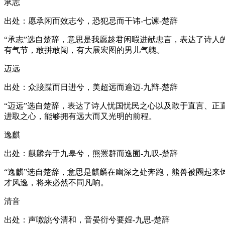
承志
出处：愿承闲而效志兮，恐犯忌而干讳-七谏-楚辞
“承志”选自楚辞，意思是我愿趁君闲暇进献忠言，表达了诗人
有气节，敢拼敢闯，有大展宏图的男儿气魄。
迈远
出处：众踥蹀而日进兮，美超远而逾迈-九辩-楚辞
“迈远”选自楚辞，表达了诗人忧国忧民之心以及敢于直言、正
进取之心，能够拥有远大而又光明的前程。
逸麒
出处：麒麟奔于九皋兮，熊罴群而逸囿-九叹-楚辞
“逸麒”选自楚辞，意思是麒麟在幽深之处奔跑，熊兽被圈起来
才风逸，将来必然不同凡响。
清音
出处：声噭誂兮清和，音晏衍兮要婬-九思-楚辞