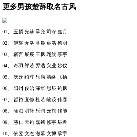
更多男孩楚辞取名古风
01、 玉麟 光赫 承允 司深 嘉月
02、 伊耀 无洛 暮晨 宸浩 德明
03、 靳言 展宸 玉枫 翊旋 慕宇
04、 奇羽 祁若 羿浩 兴业 妙仪
05、 庆云 绍晖 乐康 清络 弘扬
06、 阳州 俊晤 泽华 思辰 钧枫
07、 哲裕 宜修 杜若 峻茂 伟彦
08、 涵煦 明轩 乐驹 云旗 修能
09、 慈仁 天钧 嘉铭 修宇 辰希
10、 依斐 文杰 澈幕 文博 承宇