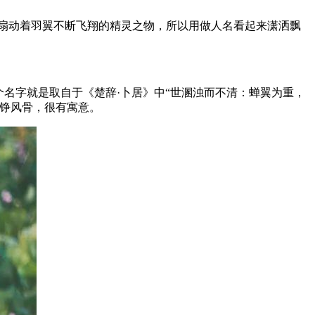
一直扇动着羽翼不断飞翔的精灵之物，所以用做人名看起来潇洒飘
名字就是取自于《楚辞·卜居》中“世溷浊而不清：蝉翼为重，
铮铮风骨，很有寓意。