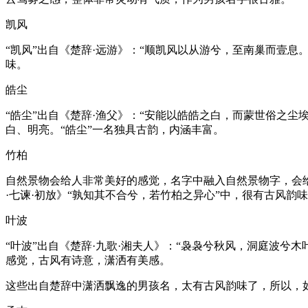
凯风
“凯风”出自《楚辞·远游》：“顺凯风以从游兮，至南巢而壹息
味。
皓尘
“皓尘”出自《楚辞·渔父》：“安能以皓皓之白，而蒙世俗之尘
白、明亮。“皓尘”一名独具古韵，内涵丰富。
竹柏
自然景物会给人非常美好的感觉，名字中融入自然景物字，会
·七谏·初放》“孰知其不合兮，若竹柏之异心”中，很有古风韵
叶波
“叶波”出自《楚辞·九歌·湘夫人》：“袅袅兮秋风，洞庭波
感觉，古风有诗意，潇洒有美感。
这些出自楚辞中潇洒飘逸的男孩名，太有古风韵味了，所以，