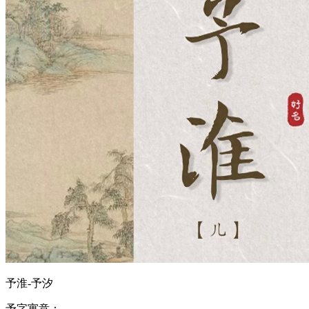
予淮-予汐
‌予字寓意‌：