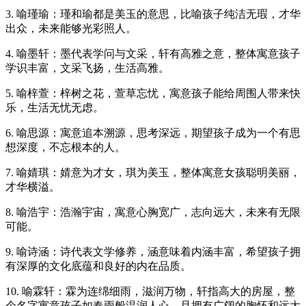
3. 喻瑾瑜：瑾和瑜都是美玉的意思，比喻孩子纯洁无瑕，才华
出众，未来能够光彩照人。
4. 喻墨轩：墨代表学问与文采，轩有高雅之意，整体寓意孩子
学识丰富，文采飞扬，生活高雅。
5. 喻梓萱：梓树之花，萱草忘忧，寓意孩子能给周围人带来快
乐，生活无忧无虑。
6. 喻思源：寓意追本溯源，思考深远，期望孩子成为一个有思
想深度，不忘根本的人。
7. 喻婧琪：婧意为才女，琪为美玉，整体寓意女孩聪明美丽，
才华横溢。
8. 喻浩宇：浩瀚宇宙，寓意心胸宽广，志向远大，未来有无限
可能。
9. 喻诗涵：诗代表文学修养，涵意味着内涵丰富，希望孩子拥
有深厚的文化底蕴和良好的内在品质。
10. 喻霖轩：霖为连绵细雨，滋润万物，轩指高大的房屋，整
个名字寓意孩子如春雨般温润人心，且拥有广阔的胸怀和远大