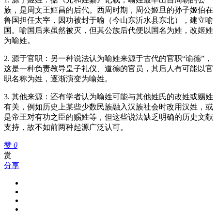
族，是周文王姬昌的后代。西周时期，周公姬旦的孙子姬伯在
鲁国担任太宰，因功被封于喻（今山东沂水县东北），建立喻
国。喻国后来虽然被灭，但其公族后代便以国名为姓，改姬姓
为喻姓。
2. 源于官职：另一种说法认为喻姓来源于古代的官职“谕德”，
这是一种负责教导皇子礼仪、道德的官员，其后人有可能以官
职名称为姓，逐渐演变为喻姓。
3. 其他来源：还有学者认为喻姓可能与其他姓氏的改姓或赐姓
有关，例如历史上某些少数民族融入汉族社会时改用汉姓，或
是帝王对有功之臣的赐姓等，但这些说法缺乏明确的历史文献
支持，故不如前两种起源广泛认可。
赞
0
赏
分享