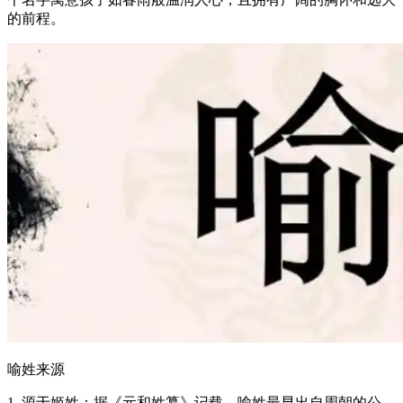
的前程。
喻姓来源
1. 源于姬姓：据《元和姓纂》记载，喻姓最早出自周朝的公