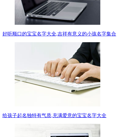
好听顺口的宝宝名字大全,吉祥有意义的小孩名字集合
给孩子起名独特有气质,充满爱意的宝宝名字大全