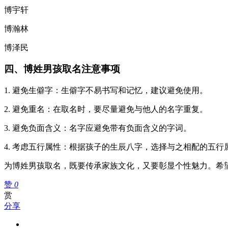
博宇轩
博瀚林
博泽民
四、博姓男孩取名注意事项
1. 避免生僻字：生僻字不易书写和记忆，建议避免使用。
2. 避免重名：在取名时，要尽量避免与他人的名字重复。
3. 避免负面含义：名字应避免带有负面含义的字词。
4. 考虑五行属性：根据孩子的生辰八字，选择与之相配的五行
为博姓男孩取名，既要传承家族文化，又要彰显个性魅力。希
赞
0
赏
分享