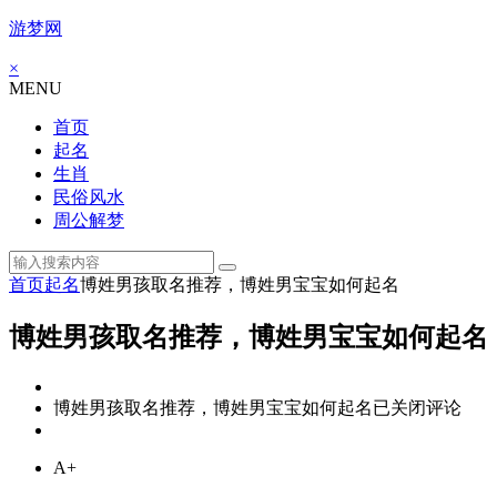
游梦网
×
MENU
首页
起名
生肖
民俗风水
周公解梦
首页
起名
博姓男孩取名推荐，博姓男宝宝如何起名
博姓男孩取名推荐，博姓男宝宝如何起名
博姓男孩取名推荐，博姓男宝宝如何起名
已关闭评论
A+