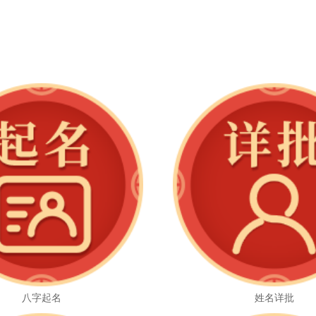
八字起名
姓名详批