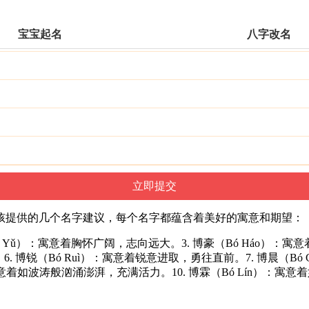
宝宝起名
八字改名
孩提供的几个名字建议，每个名字都蕴含着美好的寓意和期望：
Bó Yǔ）：寓意着胸怀广阔，志向远大。3. 博豪（Bó Háo）：寓
6. 博锐（Bó Ruì）：寓意着锐意进取，勇往直前。7. 博晨（B
：寓意着如波涛般汹涌澎湃，充满活力。10. 博霖（Bó Lín）：