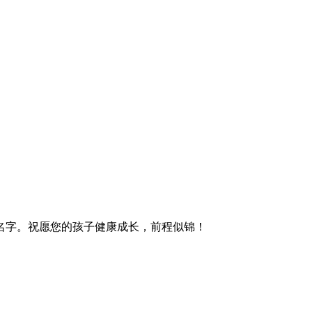
名字。祝愿您的孩子健康成长，前程似锦！