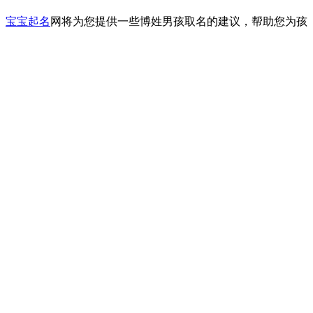
。
宝宝起名
网将为您提供一些博姓男孩取名的建议，帮助您为孩