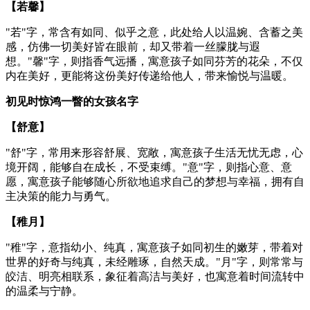
【若馨】
"若"字，常含有如同、似乎之意，此处给人以温婉、含蓄之美
感，仿佛一切美好皆在眼前，却又带着一丝朦胧与遐
想。"馨"字，则指香气远播，寓意孩子如同芬芳的花朵，不仅
内在美好，更能将这份美好传递给他人，带来愉悦与温暖。
初见时惊鸿一瞥的女孩名字
【舒意】
"舒"字，常用来形容舒展、宽敞，寓意孩子生活无忧无虑，心
境开阔，能够自在成长，不受束缚。"意"字，则指心意、意
愿，寓意孩子能够随心所欲地追求自己的梦想与幸福，拥有自
主决策的能力与勇气。
【稚月】
"稚"字，意指幼小、纯真，寓意孩子如同初生的嫩芽，带着对
世界的好奇与纯真，未经雕琢，自然天成。"月"字，则常常与
皎洁、明亮相联系，象征着高洁与美好，也寓意着时间流转中
的温柔与宁静。