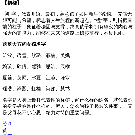
【初楹】
"初"字，代表开始、最初，寓意孩子如同新生的朝阳，充满无
限可能与希望，标志着人生旅程的新起点。"楹"字，则指房屋
前的柱子，象征着稳固与支撑，寓意孩子将拥有坚实的内心与
强大的支撑力，能够在未来的道路上稳步前行，不畏风雨。
落落大方的女孩名字
昕汐、语雪、歆璐、菲楠、美娥
婉璇、欣倩、熙雅、思洁、辰榆
夏菡、英雨、冰夏、江蓉、瑾寒
瑶浩、泽熙、虹桂、诗如、慧书
名字是人身上最具代表性的标签，起什么样的姓名，就代表你
的身份标签是什么样的。所以，怎么为孩子起名这件事，一直
是父母花不少心思、精力对待的重要问题。
赞
0
赏