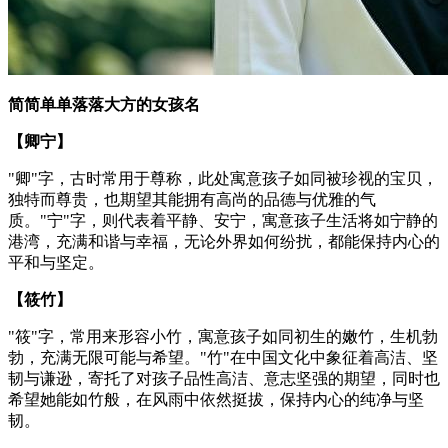
简简单单落落大方的女孩名
【卿宁】
"卿"字，古时常用于尊称，此处寓意孩子如同被珍视的宝贝，
独特而尊贵，也期望其能拥有高尚的品德与优雅的气
质。"宁"字，则代表着平静、安宁，寓意孩子生活将如宁静的
港湾，充满和谐与幸福，无论外界如何纷扰，都能保持内心的
平和与坚定。
【筱竹】
"筱"字，常用来形容小竹，寓意孩子如同初生的嫩竹，生机勃
勃，充满无限可能与希望。"竹"在中国文化中象征着高洁、坚
韧与谦逊，寄托了对孩子品性高洁、意志坚强的期望，同时也
希望她能如竹般，在风雨中依然挺拔，保持内心的纯净与坚
韧。