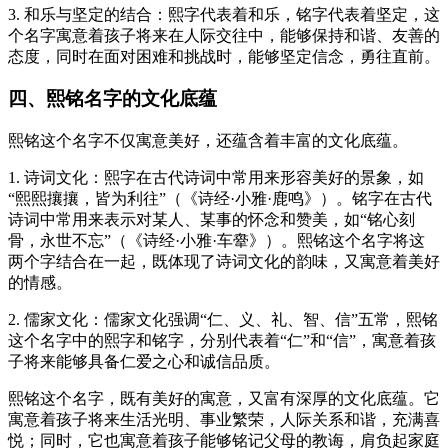
3. 和乐与坚定的结合：熙字代表着和乐，铭字代表着坚定，这
个名字寓意着孩子将来在人际交往中，能够保持和谐、友善的
态度，同时在面对困难和挑战时，能够坚定信念，勇往直前。
四、熙铭名字的文化底蕴
熙铭这个名字不仅寓意美好，还蕴含着丰富的文化底蕴。
1. 诗词文化：熙字在古代诗词中常用来形容美好的景象，如
“熙熙攘攘，皆为利往”（《诗经·小雅·鹿鸣》）。铭字在古代
诗词中常用来表示对某人、某事的怀念和赞美，如“铭心刻
骨，永世不忘”（《诗经·小雅·车舝》）。熙铭这个名字将这
两个字结合在一起，既体现了诗词文化的韵味，又寓意着美好
的情感。
2. 儒家文化：儒家文化强调“仁、义、礼、智、信”五常，熙铭
这个名字中的熙字和铭字，分别代表着“仁”和“信”，寓意着孩
子将来能够具备仁爱之心和诚信品质。
熙铭这个名字，既有美好的寓意，又富有深厚的文化底蕴。它
寓意着孩子将来生活光明、事业繁荣，人际关系和谐，充满喜
悦；同时，它也寓意着孩子能够铭记父母的教诲，肩负起家庭