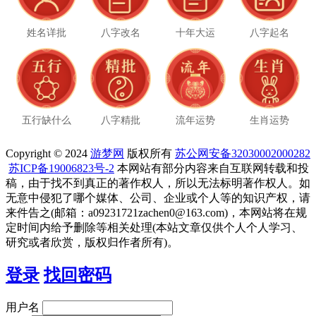
姓名详批
八字改名
十年大运
八字起名
五行缺什么
八字精批
流年运势
生肖运势
Copyright © 2024
游梦网
版权所有
苏公网安备32030002000282
苏ICP备19006823号-2
本网站有部分内容来自互联网转载和投
稿，由于找不到真正的著作权人，所以无法标明著作权人。如
无意中侵犯了哪个媒体、公司、企业或个人等的知识产权，请
来件告之(邮箱：a09231721zachen0@163.com)，本网站将在规
定时间内给予删除等相关处理(本站文章仅供个人个人学习、
研究或者欣赏，版权归作者所有)。
登录
找回密码
用户名