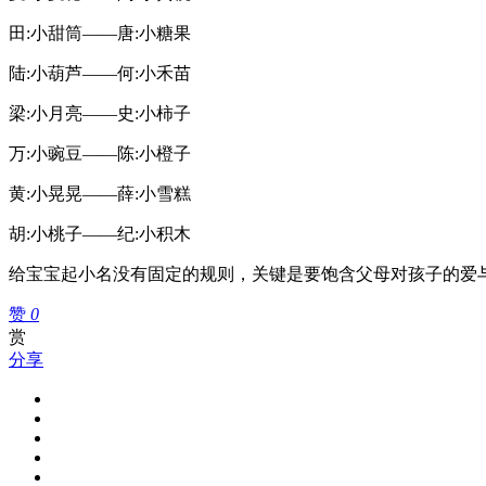
田:小甜筒——唐:小糖果
陆:小葫芦——何:小禾苗
梁:小月亮——史:小柿子
万:小豌豆——陈:小橙子
黄:小晃晃——薛:小雪糕
胡:小桃子——纪:小积木
给宝宝起小名没有固定的规则，关键是要饱含父母对孩子的爱
赞
0
赏
分享