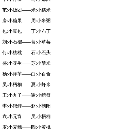
范:小饭团——米:小糯米
唐:小糖果——周:小米粥
包:小豆包——丁:小布丁
刘:小石榴——曹:小草莓
何:小核桃——石:小石头
盛:小花生——苏:小酥米
杨:小洋芋——白:小百合
吴:小梧桐——夏:小虾米
王:小丸子——谢:小螃蟹
李:小锦鲤——赵:小朝阳
袁:小元宵——吴:小梧桐
麦:小麦穗——陶:小黄桃