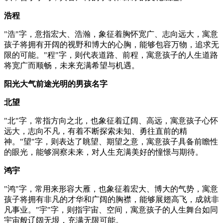
浩程
"浩"字，意指宏大、浩瀚，象征着胸怀宽广、志向远大，寓意
孩子将拥有开阔的视野和博大的心胸，能够包容万物，追求无
限的可能。"程"字，则代表道路、前程，寓意孩子的人生道路
将宽广而顺畅，未来充满希望与机遇。
阳光大气前途光明的男孩名字
北望
"北"字，常指方向之北，也象征着辽阔、高远，寓意孩子心怀
远大，志向不凡，有着不断探索未知、勇往直前的精
神。"望"字，则表达了眺望、期望之意，寓意孩子具备前瞻性
的眼光，能够洞察未来，对人生充满美好的憧憬与期待。
鸿宇
"鸿"字，常用来形容大雁，也象征着宏大、博大的气势，寓意
孩子将拥有非凡的才华和广阔的胸襟，能够展翅高飞，成就非
凡事业。"宇"字，则指宇宙、空间，寓意孩子的人生舞台如同
宇宙般辽阔无垠，充满无限可能。