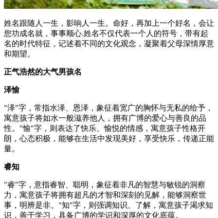
姓名跟随人一生，影响人一生。命好，再加上一个好名，会让
您功成名就，事事顺心.姓名不仅代表一个人的符号，带有起
名的时代特征，记述着不同的文化观念，凝聚着父母深情厚意
和期望。
正气浩然的大气男孩名
泽愉
"泽"字，常指水泽、恩泽，象征着宽广的胸怀与无私的给予，
寓意孩子将如水一般滋养他人，拥有广博的爱心与善良的品
性。"愉"字，则表达了快乐、愉悦的情感，寓意孩子性格开
朗，心态积极，能够在生活中发现美好，享受快乐，传递正能
量。
睿知
"睿"字，意指睿智、聪明，象征着非凡的智慧与敏锐的洞察
力，寓意孩子将拥有超凡的才智和深刻的见解，能够洞察世
事，明辨是非。"知"字，则强调知识、了解，寓意孩子渴求知
识，善于学习，具备广博的学识和深厚的文化底蕴。