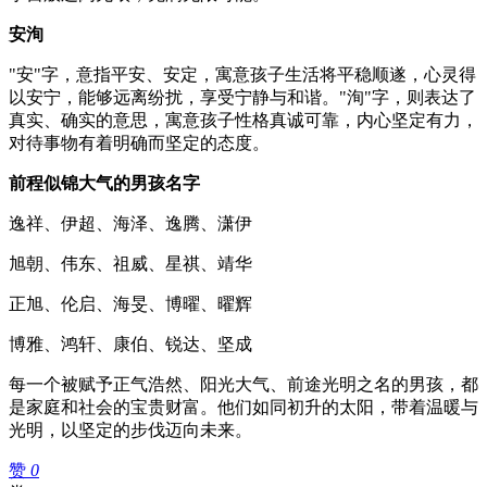
安洵
"安"字，意指平安、安定，寓意孩子生活将平稳顺遂，心灵得
以安宁，能够远离纷扰，享受宁静与和谐。"洵"字，则表达了
真实、确实的意思，寓意孩子性格真诚可靠，内心坚定有力，
对待事物有着明确而坚定的态度。
前程似锦大气的男孩名字
逸祥、伊超、海泽、逸腾、潇伊
旭朝、伟东、祖威、星祺、靖华
正旭、伦启、海旻、博曜、曜辉
博雅、鸿轩、康伯、锐达、坚成
每一个被赋予正气浩然、阳光大气、前途光明之名的男孩，都
是家庭和社会的宝贵财富。他们如同初升的太阳，带着温暖与
光明，以坚定的步伐迈向未来。
赞
0