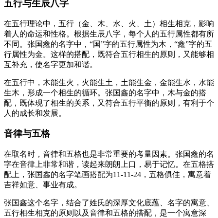
五行与生辰八字
在五行理论中，五行（金、木、水、火、土）相生相克，影响
着人的命运和性格。根据生辰八字，每个人的五行属性都有所
不同。张国鑫的名字中，“国”字的五行属性为木，“鑫”字的五
行属性为金。这样的搭配，既符合五行相生的原则，又能够相
互补充，使名字更加和谐。
在五行中，木能生火，火能生土，土能生金，金能生水，水能
生木，形成一个相生的循环。张国鑫的名字中，木与金的搭
配，既体现了相生的关系，又符合五行平衡的原则，有利于个
人的成长和发展。
音律与五格
在取名时，音律和五格也是非常重要的考量因素。张国鑫的名
字在音律上非常和谐，读起来朗朗上口，易于记忆。在五格搭
配上，张国鑫的名字笔画搭配为11-11-24，五格俱佳，寓意着
吉祥如意、事业有成。
张国鑫这个名字，结合了姓氏的深厚文化底蕴、名字的寓意、
五行相生相克的原则以及音律和五格的搭配，是一个寓意深