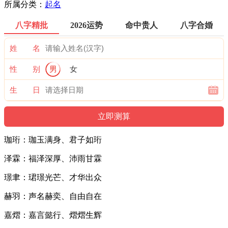
所属分类：
起名
八字精批
2026运势
命中贵人
八字合婚
姓 名
性 别
男
女
生 日
珈珩：珈玉满身、君子如珩
泽霖：福泽深厚、沛雨甘霖
璟聿：珺璟光芒、才华出众
赫羽：声名赫奕、自由自在
嘉熠：嘉言懿行、熠熠生辉