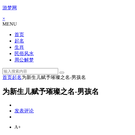
游梦网
×
MENU
首页
起名
生肖
民俗风水
周公解梦
首页
起名
为新生儿赋予璀璨之名-男孩名
为新生儿赋予璀璨之名-男孩名
发表评论
A+