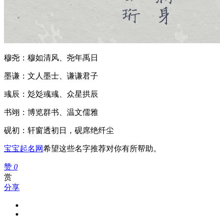
穆尧：穆如清风、尧年禹日
墨谦：文人墨士、谦谦君子
彧辰：彣彣彧彧、众星拱辰
书翊：博览群书、温文儒雅
砚初：轩窗透初日，砚席绝纤尘
宝宝起名网
希望这些名字推荐对你有所帮助。
赞
0
赏
分享