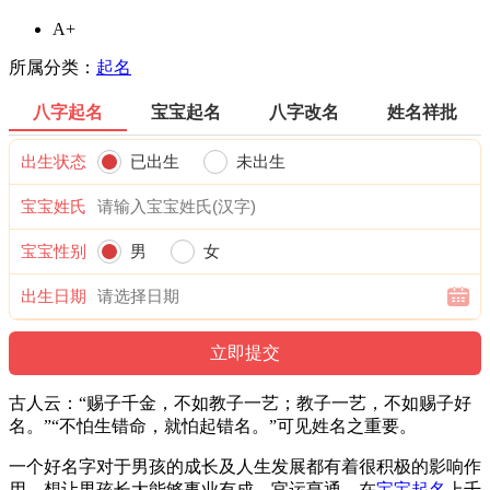
A+
所属分类：
起名
八字起名
宝宝起名
八字改名
姓名祥批
出生状态
已出生
未出生
宝宝姓氏
宝宝性别
男
女
出生日期
古人云：“赐子千金，不如教子一艺；教子一艺，不如赐子好
名。”“不怕生错命，就怕起错名。”可见姓名之重要。
一个好名字对于男孩的成长及人生发展都有着很积极的影响作
用，想让男孩长大能够事业有成、官运亨通，在
宝宝起名
上千