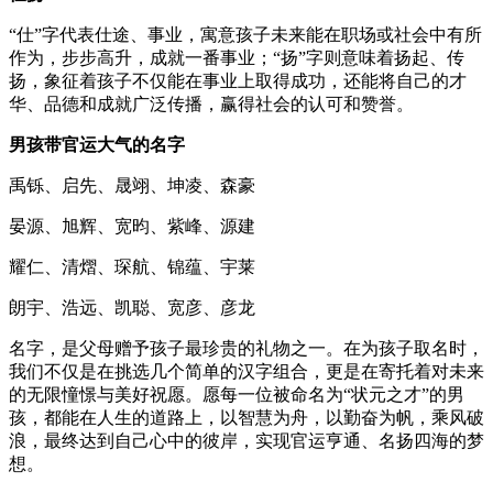
“仕”字代表仕途、事业，寓意孩子未来能在职场或社会中有所
作为，步步高升，成就一番事业；“扬”字则意味着扬起、传
扬，象征着孩子不仅能在事业上取得成功，还能将自己的才
华、品德和成就广泛传播，赢得社会的认可和赞誉。
男孩带官运大气的名字
禹铄、启先、晟翊、坤凌、森豪
晏源、旭辉、宽昀、紫峰、源建
耀仁、清熠、琛航、锦蕴、宇莱
朗宇、浩远、凯聪、宽彦、彦龙
名字，是父母赠予孩子最珍贵的礼物之一。在为孩子取名时，
我们不仅是在挑选几个简单的汉字组合，更是在寄托着对未来
的无限憧憬与美好祝愿。愿每一位被命名为“状元之才”的男
孩，都能在人生的道路上，以智慧为舟，以勤奋为帆，乘风破
浪，最终达到自己心中的彼岸，实现官运亨通、名扬四海的梦
想。