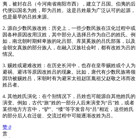
夷，被封在吕（今河南省南阳市西），建立了吕国。伯夷的后
代便以国名为姓，即为吕姓。这是吕姓最为广泛认可的起源，
也是最早的吕姓来源。
2. 源自少数民族改姓：历史上，一些少数民族在汉化过程中或
因各种原因改用汉姓，其中部分人选择吕作为自己的姓氏。例
如，南北朝时期鲜卑族的叱吕部、库莫奚族的吕氏部落，以及
金朝女真族的部分族人，在融入汉族社会时，都有改姓为吕的
情况。
3. 赐姓或避难改姓：在历史长河中，也存在皇帝赐姓或个人为
避祸、避讳等原因改姓吕的现象。比如，唐代有少数民族将领
因功被赐姓吕，宋朝时有为避宋太祖赵匡胤祖父赵敬之讳而改
姓吕者。
4. 其他姓氏演化：在个别情况下，吕姓也可能源自其他姓氏的
演变。例如，古代“旅”姓的一部分人后来演变为“吕”姓，或者
某些地方方言中，“驴”、“缕”等字发音与“吕”相近，这些姓氏
的部分后人在迁徙、交流过程中可能逐渐改姓为吕。
赞
0
赏