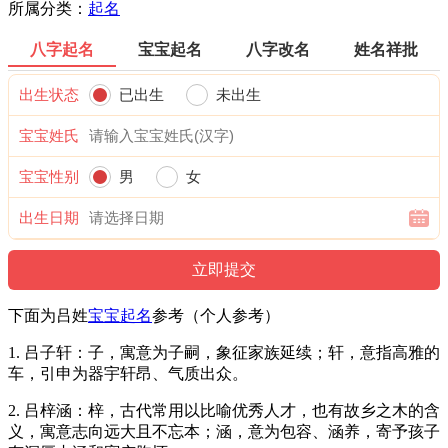
所属分类：
起名
八字起名
宝宝起名
八字改名
姓名祥批
出生状态
已出生
未出生
宝宝姓氏
宝宝性别
男
女
出生日期
下面为吕姓
宝宝起名
参考（个人参考）
1. 吕子轩：子，寓意为子嗣，象征家族延续；轩，意指高雅的
车，引申为器宇轩昂、气质出众。
2. 吕梓涵：梓，古代常用以比喻优秀人才，也有故乡之木的含
义，寓意志向远大且不忘本；涵，意为包容、涵养，寄予孩子