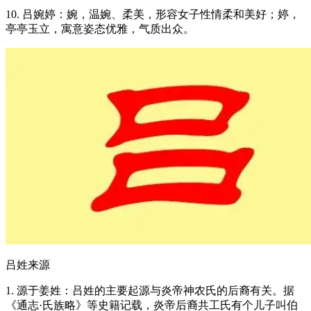
10. 吕婉婷：婉，温婉、柔美，形容女子性情柔和美好；婷，
亭亭玉立，寓意姿态优雅，气质出众。
吕姓来源
1. 源于姜姓：吕姓的主要起源与炎帝神农氏的后裔有关。据
《通志·氏族略》等史籍记载，炎帝后裔共工氏有个儿子叫伯