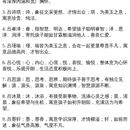
有深厚内涵和宽广胸怀。
3. 吕诗琪：诗，象征文采斐然、才情出众；琪，为美玉之意，
寓意珍贵、纯洁。
4. 吕睿泽：睿，指智慧、明达，希望孩子聪明睿智；泽，恩
泽、润泽，寄托孩子能如甘霖般滋润他人，善良仁爱。
5. 吕瑾瑜：瑾、瑜皆为美玉之意，合在一起更显尊贵不凡，寓
意品德高尚、才智出众。
6. 吕心悦：心，内心、心境，悦，喜悦、愉悦，整体意为心怀
喜悦，乐观开朗，生活态度积极向上。
7. 吕思源：思，思考、思辨，期待孩子善于思考，有独立见
解；源，源头、源泉，寓意知识渊博，智慧源源不断。
8. 吕沐晨：沐，沐浴，有接受新事物、洗涤心灵之感；晨，清
晨，象征希望与生机，寓意孩子如初升朝阳，充满活力与希
望。
9. 吕墨轩：墨，墨香，寓意学识深厚、才情横溢；轩，如前所
述，象征气质高雅、气度不凡。