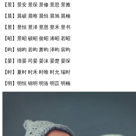
【景】景安 景琛 景修 景思 景雅
【晨】晨硕 晨唯 晨恒 晨旭 晨楠
【昱】昱恒 昱泽 昱恩 昱禾 昱书
【昭】景昭 硕昭 俊昭 浠昭 若昭
【昀】锦昀 若昀 萧昀 泽昀 宸昀
【晏】璟晏 司晏 晏沫 晏楚 晏琛
【时】夏时 时禾 时唯 时允 瑞时
【明】明恒 锦明 明洛 明苡 明楠