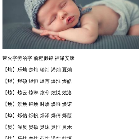
带火字旁的字 前程似锦 福泽安康
【灿】乐灿 楚灿 瑞灿 浠灿 夏灿
【煜】煜硕 煜恒 煜苒 煜淮 煜皓
【炫】炫云 炫琳 炫兮 炫悦 炫洛
【焕】景焕 锦焕 时焕 焕唯 焕诺
【烨】烁佑 烁帆 烁泽 烁倩 烁葭
【炅】泽炅 炅硕 炅沫 炅恒 炅禾
【炜】乐炜 楚炜 苡炜 浠炜 炜恒