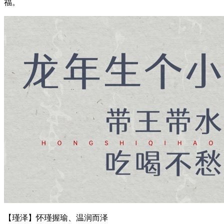
福。
【瑾泽】怀瑾握瑜、温润而泽