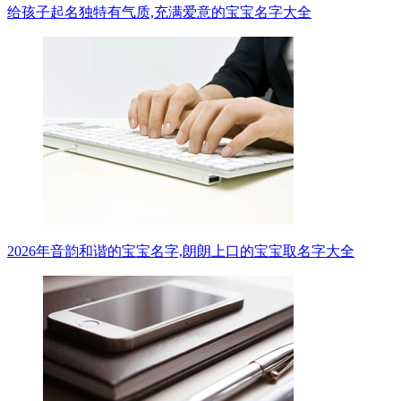
给孩子起名独特有气质,充满爱意的宝宝名字大全
2026年音韵和谐的宝宝名字,朗朗上口的宝宝取名字大全