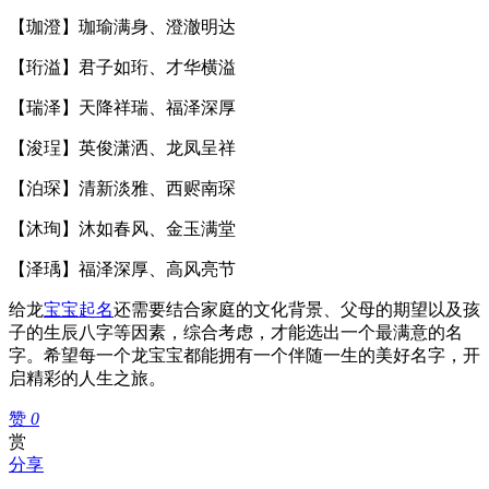
【珈澄】珈瑜满身、澄澈明达
【珩溢】君子如珩、才华横溢
【瑞泽】天降祥瑞、福泽深厚
【浚珵】英俊潇洒、龙凤呈祥
【泊琛】清新淡雅、西赆南琛
【沐珣】沐如春风、金玉满堂
【泽瑀】福泽深厚、高风亮节
给龙
宝宝起名
还需要结合家庭的文化背景、父母的期望以及孩
子的生辰八字等因素，综合考虑，才能选出一个最满意的名
字。希望每一个龙宝宝都能拥有一个伴随一生的美好名字，开
启精彩的人生之旅。
赞
0
赏
分享