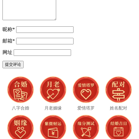
昵称
*
邮箱
*
网址
八字合婚
月老姻缘
爱情塔罗
姓名配对