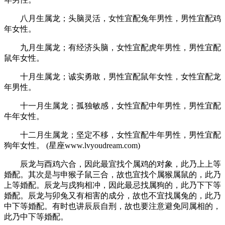
八月生属龙；头脑灵活，女性宜配兔年男性，男性宜配鸡
年女性。
九月生属龙；有经济头脑，女性宜配虎年男性，男性宜配
鼠年女性。
十月生属龙；诚实勇敢，男性宜配鼠年女性，女性宜配龙
年男性。
十一月生属龙；孤独敏感，女性宜配中年男性，男性宜配
牛年女性。
十二月生属龙；坚定不移，女性宜配牛年男性，男性宜配
狗年女性。 (星座www.lvyoudream.com)
辰龙与酉鸡六合，因此最宜找个属鸡的对象，此乃上上等
婚配。其次是与申猴子鼠三合，故也宜找个属猴属鼠的，此乃
上等婚配。辰龙与戌狗相冲，因此最忌找属狗的，此乃下下等
婚配。辰龙与卯兔又有相害的成分，故也不宜找属兔的，此乃
中下等婚配。有时也讲辰辰自刑，故也要注意避免同属相的，
此乃中下等婚配。