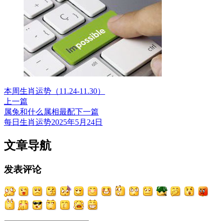
本周生肖运势（11.24-11.30）
上一篇
属兔和什么属相最配
下一篇
每日生肖运势2025年5月24日
文章导航
发表评论